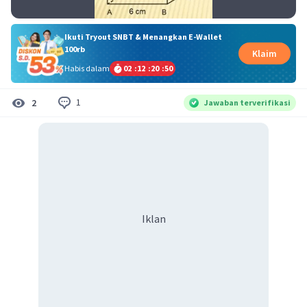
Ikuti Tryout SNBT & Menangkan E-Wallet
100rb
Klaim
Habis dalam
02
:
12
:
20
:
49
1
2
Jawaban terverifikasi
Iklan