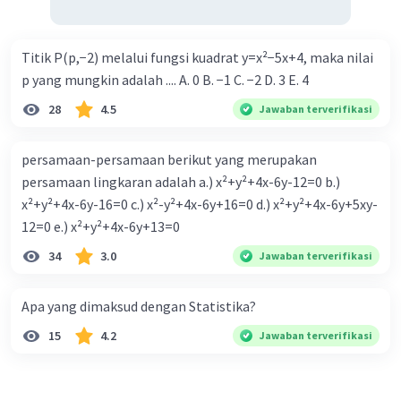
Titik P(p,−2) melalui fungsi kuadrat y=x²−5x+4, maka nilai
p yang mungkin adalah .... A. 0 B. −1 C. −2 D. 3 E. 4
28
4.5
Jawaban terverifikasi
persamaan-persamaan berikut yang merupakan
persamaan lingkaran adalah a.) x²+y²+4x-6y-12=0 b.)
x²+y²+4x-6y-16=0 c.) x²-y²+4x-6y+16=0 d.) x²+y²+4x-6y+5xy-
12=0 e.) x²+y²+4x-6y+13=0
34
3.0
Jawaban terverifikasi
Apa yang dimaksud dengan Statistika?
15
4.2
Jawaban terverifikasi