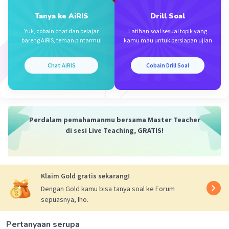
= (1/3) x 6√(3)
Tanya ke AiRIS
Drill Soal
= 2√(3) cm
Yuk, cobain chat dan belajar
Latihan soal sesuai topik yang
bareng AiRIS, teman pintarmu!
kamu mau untuk persiapan ujian
Chat AiRIS
Cobain Drill Soal
Perdalam pemahamanmu bersama Master Teacher
di sesi Live Teaching, GRATIS!
·
0.0
(
0
)
Balas
Beri Rating
Klaim Gold gratis sekarang!
Dengan Gold kamu bisa tanya soal ke Forum
sepuasnya, lho.
Pertanyaan serupa