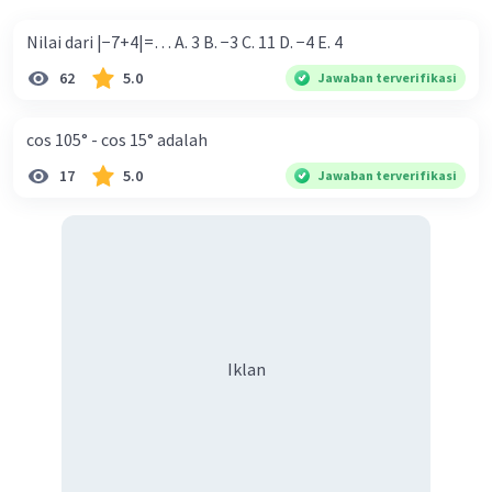
Iklan
Nilai dari |−7+4|=… A. 3 B. −3 C. 11 D. −4 E. 4
62
5.0
Jawaban terverifikasi
cos 105° - cos 15° adalah
17
5.0
Jawaban terverifikasi
Iklan