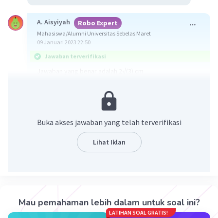
A. Aisyiyah
Robo Expert
Mahasiswa/Alumni Universitas Sebelas Maret
09 Januari 2023 22:50
Jawaban terverifikasi
Jawaban yang benar adalah 2√(3) cm
Konsep :
Jika panjang rusuk kubus = s, maka :
Panjang diagonal ruang kubus = s√(3)
Buka akses jawaban yang telah terverifikasi
Pembahasan :
Lihat Iklan
Panjang rusuk kubus :
AB = 6 cm
Pada gambar di atas, AG adalah diagonal ruang kubus,
maka :
AG = AB√(3)
= 6√(3) cm
Mau pemahaman lebih dalam untuk soal ini?
LATIHAN SOAL GRATIS!
Jarak A ke bidang BDE = (1/3) x AG