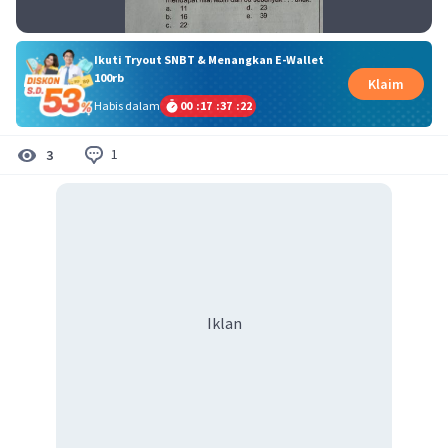
Ikuti Tryout SNBT & Menangkan E-Wallet
100rb
Klaim
Habis dalam
00
:
17
:
37
:
22
1
3
Iklan