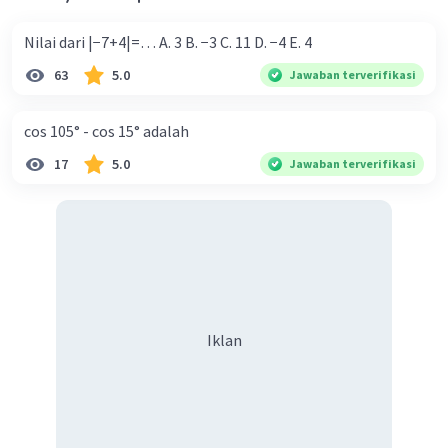
Nilai dari |−7+4|=… A. 3 B. −3 C. 11 D. −4 E. 4
63
5.0
Jawaban terverifikasi
cos 105° - cos 15° adalah
17
5.0
Jawaban terverifikasi
Iklan