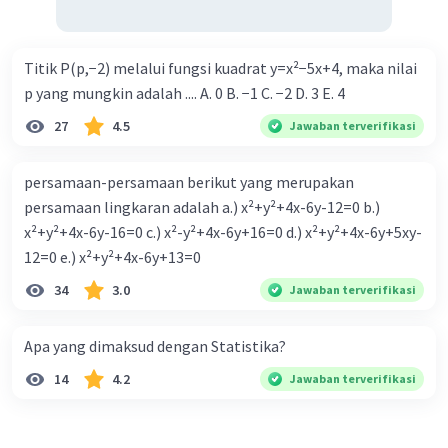
Titik P(p,−2) melalui fungsi kuadrat y=x²−5x+4, maka nilai
p yang mungkin adalah .... A. 0 B. −1 C. −2 D. 3 E. 4
27
4.5
Jawaban terverifikasi
persamaan-persamaan berikut yang merupakan
persamaan lingkaran adalah a.) x²+y²+4x-6y-12=0 b.)
x²+y²+4x-6y-16=0 c.) x²-y²+4x-6y+16=0 d.) x²+y²+4x-6y+5xy-
12=0 e.) x²+y²+4x-6y+13=0
34
3.0
Jawaban terverifikasi
Apa yang dimaksud dengan Statistika?
14
4.2
Jawaban terverifikasi