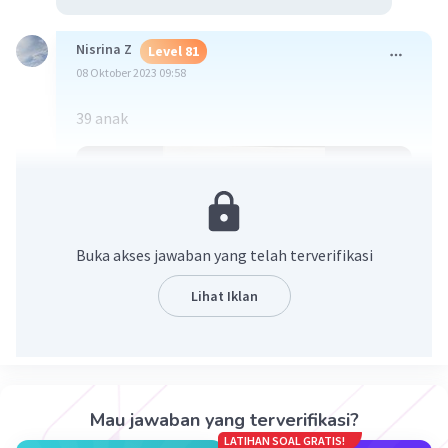
Nisrina Z
Level 81
08 Oktober 2023 09:58
39 anak
Buka akses jawaban yang telah terverifikasi
Lihat Iklan
·
0.0
(
0
)
Balas
Beri Rating
Mau jawaban yang terverifikasi?
LATIHAN SOAL GRATIS!