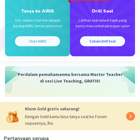
Tanya ke AiRIS
Drill Soal
Iklan
Yuk, cobain chat dan belajar
Latihan soal sesuai topik yang
bareng AiRIS, teman pintarmu!
kamu mau untuk persiapan ujian
Chat AiRIS
Cobain Drill Soal
Perdalam pemahamanmu bersama Master Teacher
di sesi Live Teaching, GRATIS!
Klaim Gold gratis sekarang!
Dengan Gold kamu bisa tanya soal ke Forum
sepuasnya, lho.
Pertanyaan serupa