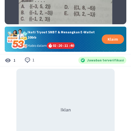
Ikuti Tryout SNBT & Menangkan E-Wallet
100rb
Klaim
Habis dalam
02
:
20
:
11
:
40
1
1
Jawaban terverifikasi
Iklan