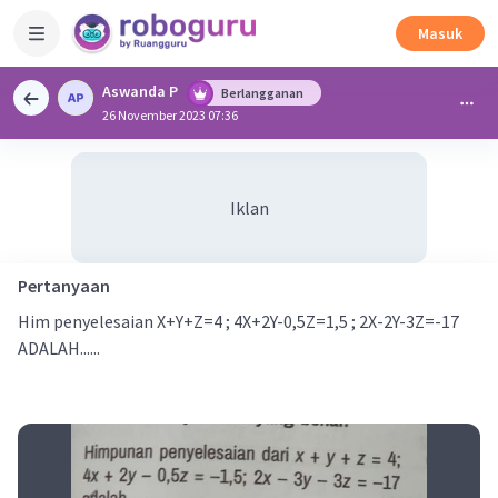
Masuk
Aswanda P
Berlangganan
26 November 2023 07:36
Iklan
Pertanyaan
Him penyelesaian X+Y+Z=4 ; 4X+2Y-0,5Z=1,5 ; 2X-2Y-3Z=-17
ADALAH......