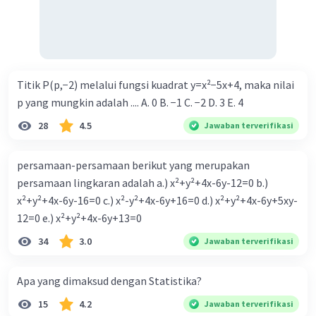
6x + 35 - 9z + 6z = 24
Simplifikasi persamaan tersebut:
6x - 3z = -11
Titik P(p,−2) melalui fungsi kuadrat y=x²−5x+4, maka nilai
Sekarang kita memiliki sistem persamaan baru:
p yang mungkin adalah .... A. 0 B. −1 C. −2 D. 3 E. 4
1. 6x - 3z = -11
28
4.5
Jawaban terverifikasi
2. -3y - 4.5z = -17.5
persamaan-persamaan berikut yang merupakan
Dari persamaan (1), kita bisa mendapatkan nilai x dalam
persamaan lingkaran adalah a.) x²+y²+4x-6y-12=0 b.)
bentuk persamaan z:
x²+y²+4x-6y-16=0 c.) x²-y²+4x-6y+16=0 d.) x²+y²+4x-6y+5xy-
x = (-11 + 3z) / 6
12=0 e.) x²+y²+4x-6y+13=0
Substitusikan nilai x ke persamaan (2):
34
3.0
Jawaban terverifikasi
-3y - 4.5z = -17.5
Kita dapat menyederhanakan persamaan ini menjadi:
Apa yang dimaksud dengan Statistika?
-6y - 9z = -35
15
4.2
Jawaban terverifikasi