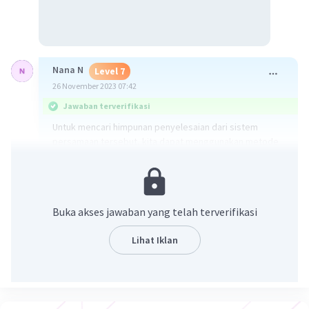
Nana N
Level 7
26 November 2023 07:42
Jawaban terverifikasi
Untuk mencari himpunan penyelesaian dari sistem
persamaan tersebut, kita dapat menggunakan metode
eliminasi atau substitusi. Mari kita gunakan metode
substitusi:
Diberikan sistem persamaan:
Buka akses jawaban yang telah terverifikasi
1. x + y + z = 4
Lihat Iklan
2. 4x + 2y - 0.5z = -1.5
3. 2x - 3y - 3z = -17