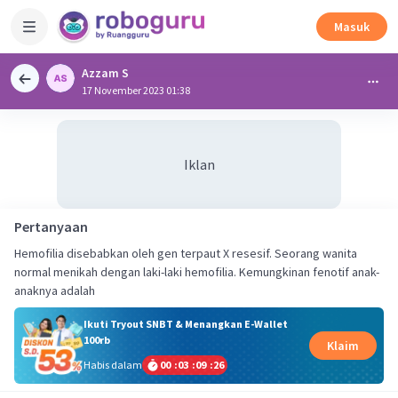
Masuk
Azzam S
17 November 2023 01:38
Iklan
Pertanyaan
Hemofilia disebabkan oleh gen terpaut X resesif. Seorang wanita
normal menikah dengan laki-laki hemofilia. Kemungkinan fenotif anak-
anaknya adalah
Ikuti Tryout SNBT & Menangkan E-Wallet
100rb
Klaim
Habis dalam
00
:
03
:
09
:
25