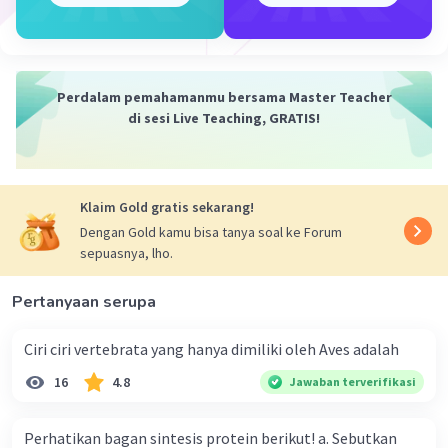
Perdalam pemahamanmu bersama Master Teacher
di sesi Live Teaching, GRATIS!
·
0.0
(
0
)
Balas
Beri Rating
Klaim Gold gratis sekarang!
Dengan Gold kamu bisa tanya soal ke Forum
sepuasnya, lho.
Pertanyaan serupa
Ciri ciri vertebrata yang hanya dimiliki oleh Aves adalah
16
4.8
Jawaban terverifikasi
Perhatikan bagan sintesis protein berikut! a. Sebutkan