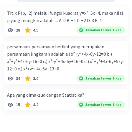
Titik P(p,−2) melalui fungsi kuadrat y=x²−5x+4, maka nilai
p yang mungkin adalah .... A. 0 B. −1 C. −2 D. 3 E. 4
28
4.5
Jawaban terverifikasi
persamaan-persamaan berikut yang merupakan
persamaan lingkaran adalah a.) x²+y²+4x-6y-12=0 b.)
x²+y²+4x-6y-16=0 c.) x²-y²+4x-6y+16=0 d.) x²+y²+4x-6y+5xy-
12=0 e.) x²+y²+4x-6y+13=0
34
3.0
Jawaban terverifikasi
Apa yang dimaksud dengan Statistika?
15
4.2
Jawaban terverifikasi