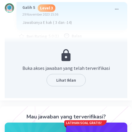
Galih S
Level 3
29 November 2023 15:36
Jawabanya E kak ( 3 dan -14)
·
5.0
(
1
)
Balas
Beri Rating
Buka akses jawaban yang telah terverifikasi
Lihat Iklan
Iklan
Mau jawaban yang terverifikasi?
LATIHAN SOAL GRATIS!