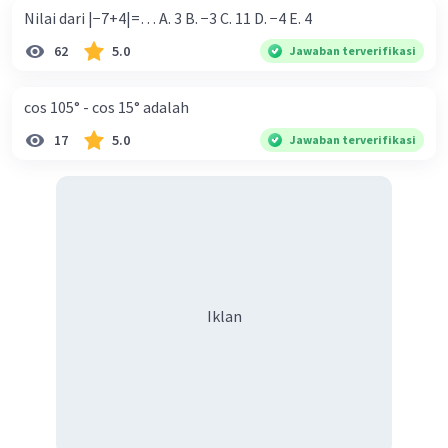
Nilai dari |−7+4|=… A. 3 B. −3 C. 11 D. −4 E. 4
62
5.0
Jawaban terverifikasi
cos 105° - cos 15° adalah
17
5.0
Jawaban terverifikasi
Iklan