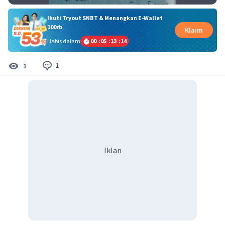
Ikuti Tryout SNBT & Menangkan E-Wallet
100rb
Klaim
Habis dalam
00
:
05
:
13
:
14
1
1
Iklan