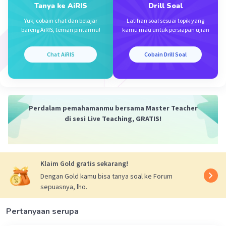
Tanya ke AiRIS
Drill Soal
Yuk, cobain chat dan belajar
Latihan soal sesuai topik yang
bareng AiRIS, teman pintarmu!
kamu mau untuk persiapan ujian
Chat AiRIS
Cobain Drill Soal
Perdalam pemahamanmu bersama Master Teacher
di sesi Live Teaching, GRATIS!
Klaim Gold gratis sekarang!
Dengan Gold kamu bisa tanya soal ke Forum
sepuasnya, lho.
Pertanyaan serupa