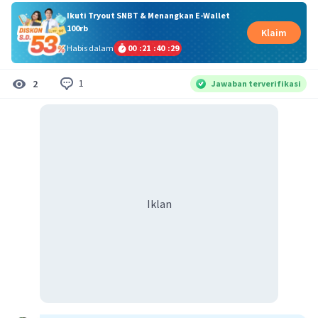
Ikuti Tryout SNBT & Menangkan E-Wallet
100rb
Klaim
Habis dalam
00
:
21
:
40
:
28
1
2
Jawaban terverifikasi
Iklan