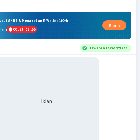
ryout SNBT & Menangkan E-Wallet 100rb
Klaim
alam
00
:
23
:
18
:
54
Jawaban terverifikasi
Iklan