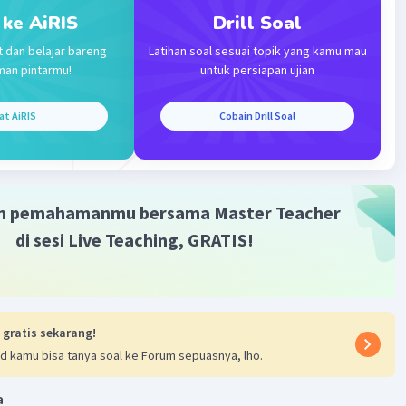
 (8 + 3)
 ke AiRIS
Drill Soal
t dan belajar bareng
Latihan soal sesuai topik yang kamu mau
man pintarmu!
untuk persiapan ujian
2/3
1/3
3/4
1/2
- 27
) / (16
+ 9
) = 2.
at AiRIS
Cobain Drill Soal
·
0.0
(
0
)
Balas
ating
m pemahamanmu bersama Master Teacher
di sesi Live Teaching, GRATIS!
Iklan
 gratis sekarang!
d kamu bisa tanya soal ke Forum sepuasnya, lho.
a