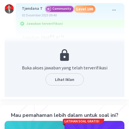
Tjendana T
Community
Level 100
02 Desember 2023 09:40
Jawaban terverifikasi
3/2
½
Jawaban
(2a)
⁠⁠⁠⁠⁠⁠. 5¯
Pembahasan
6
6
6
¼
⁴√(64a
/25) = (2
a
/5²)
3/2
½
= (2a)
⁠⁠⁠⁠⁠⁠. 5¯
Buka akses jawaban yang telah terverifikasi
Lihat Iklan
·
5.0
(
1
)
Balas
Beri Rating
Sherin N
Level 55
Berlangganan
02 Desember 2023 09:43
Mau pemahaman lebih dalam untuk soal ini?
makasiii kaka
LATIHAN SOAL GRATIS!