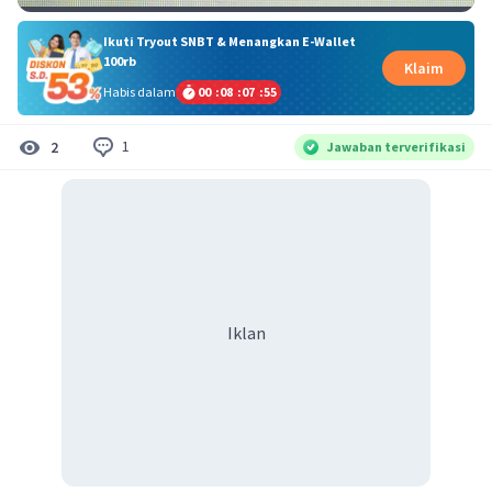
Ikuti Tryout SNBT & Menangkan E-Wallet
100rb
Klaim
Habis dalam
00
:
08
:
07
:
54
1
2
Jawaban terverifikasi
Iklan