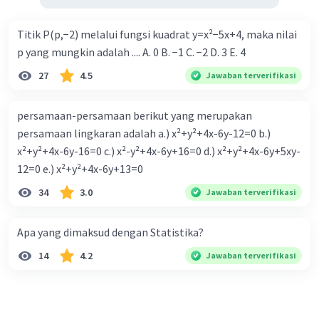
Titik P(p,−2) melalui fungsi kuadrat y=x²−5x+4, maka nilai
p yang mungkin adalah .... A. 0 B. −1 C. −2 D. 3 E. 4
27
4.5
Jawaban terverifikasi
persamaan-persamaan berikut yang merupakan
persamaan lingkaran adalah a.) x²+y²+4x-6y-12=0 b.)
x²+y²+4x-6y-16=0 c.) x²-y²+4x-6y+16=0 d.) x²+y²+4x-6y+5xy-
12=0 e.) x²+y²+4x-6y+13=0
34
3.0
Jawaban terverifikasi
Apa yang dimaksud dengan Statistika?
14
4.2
Jawaban terverifikasi