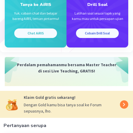
Tanya ke AiRIS
Drill Soal
Yuk, cobain chat dan belajar
Latihan soal sesuai topik yang
bareng AiRIS, teman pintarmu!
kamu mau untuk persiapan ujian
Chat AiRIS
Cobain Drill Soal
Iklan
Perdalam pemahamanmu bersama Master Teacher
di sesi Live Teaching, GRATIS!
Klaim Gold gratis sekarang!
Dengan Gold kamu bisa tanya soal ke Forum
sepuasnya, lho.
Pertanyaan serupa