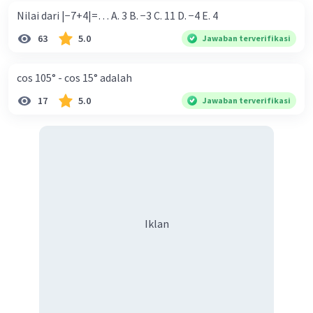
Nilai dari |−7+4|=… A. 3 B. −3 C. 11 D. −4 E. 4
63
5.0
Jawaban terverifikasi
cos 105° - cos 15° adalah
17
5.0
Jawaban terverifikasi
Iklan