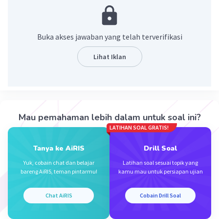
·
4.0
(
1
)
Balas
Beri Rating
Buka akses jawaban yang telah terverifikasi
Lihat Iklan
Iklan
Mau pemahaman lebih dalam untuk soal ini?
LATIHAN SOAL GRATIS!
Tanya ke AiRIS
Drill Soal
Yuk, cobain chat dan belajar
Latihan soal sesuai topik yang
bareng AiRIS, teman pintarmu!
kamu mau untuk persiapan ujian
Chat AiRIS
Cobain Drill Soal