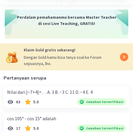
Perdalam pemahamanmu bersama Master Teacher
di sesi Live Teaching, GRATIS!
Klaim Gold gratis sekarang!
Dengan Gold kamu bisa tanya soal ke Forum
sepuasnya, lho.
Pertanyaan serupa
Nilai dari |−7+4|=… A. 3 B. −3 C. 11 D. −4 E. 4
63
5.0
Jawaban terverifikasi
cos 105° - cos 15° adalah
17
5.0
Jawaban terverifikasi