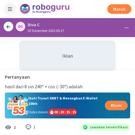
Masuk
Diva C
07 Desember 2023 05:17
Iklan
Pertanyaan
hasil dari 8 sin 240° + cos (-30°) adalah
Ikuti Tryout SNBT & Menangkan E-Wallet
100rb
Klaim
Habis dalam
00
:
20
:
15
:
14
1
1
Jawaban terverifikasi