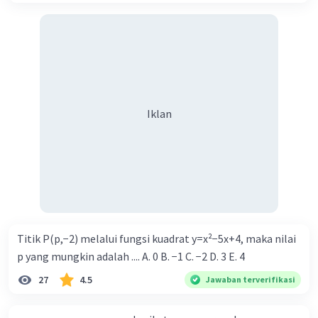
Iklan
Titik P(p,−2) melalui fungsi kuadrat y=x²−5x+4, maka nilai
p yang mungkin adalah .... A. 0 B. −1 C. −2 D. 3 E. 4
27
4.5
Jawaban terverifikasi