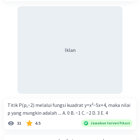
Iklan
Titik P(p,−2) melalui fungsi kuadrat y=x²−5x+4, maka nilai
p yang mungkin adalah .... A. 0 B. −1 C. −2 D. 3 E. 4
31
4.5
Jawaban terverifikasi