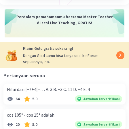
·
0.0
(
0
)
Balas
Beri Rating
Perdalam pemahamanmu bersama Master Teacher
di sesi Live Teaching, GRATIS!
Klaim Gold gratis sekarang!
Dengan Gold kamu bisa tanya soal ke Forum
sepuasnya, lho.
Pertanyaan serupa
Nilai dari |−7+4|=… A. 3 B. −3 C. 11 D. −4 E. 4
64
5.0
Jawaban terverifikasi
cos 105° - cos 15° adalah
20
5.0
Jawaban terverifikasi