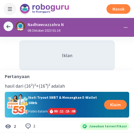
Masuk
Nadhieevazzahra N
08 Oktober 2023 01:14
Iklan
Pertanyaan
hasil dari (16²)³+(16⁴)³ adalah
Ikuti Tryout SNBT & Menangkan E-Wallet
100rb
Klaim
Habis dalam
00
:
11
:
15
:
08
2
2
Jawaban terverifikasi