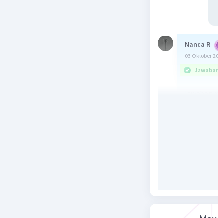
Nanda R
03 Oktober 2
Jawaban 
jawabanny
Beri R