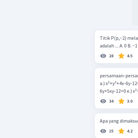
Titik P(p,−2) mel
adalah .... A. 0 B. −1
28
4.5
persamaan-persam
a.) x²+y²+4x-6y-12
6y+5xy-1
34
3.0
Apa yang dimaksud
15
4.2