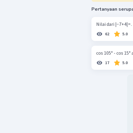
Pertanyaan serup
62
5.0
cos 105° - cos 15°
17
5.0