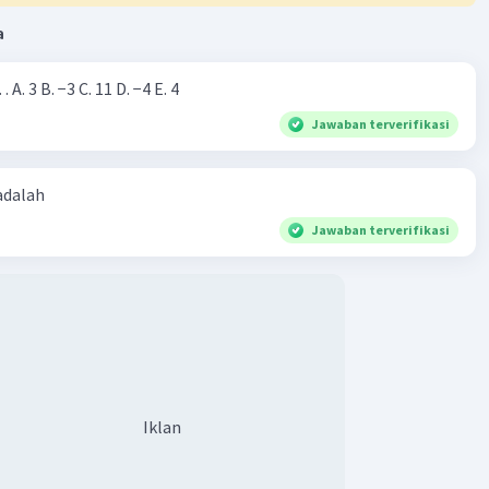
a
Nilai dari |−7+4|=… A. 3 B. −3 C. 11 D. −4 E. 4
Jawaban terverifikasi
 adalah
Jawaban terverifikasi
Iklan