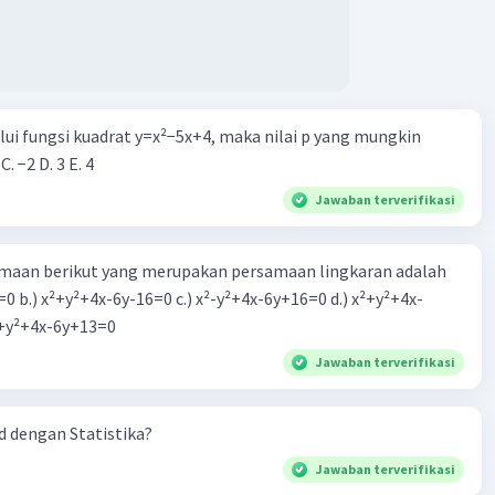
alui fungsi kuadrat y=x²−5x+4, maka nilai p yang mungkin
 C. −2 D. 3 E. 4
Jawaban terverifikasi
aan berikut yang merupakan persamaan lingkaran adalah
=0 b.) x²+y²+4x-6y-16=0 c.) x²-y²+4x-6y+16=0 d.) x²+y²+4x-
2=0 e.) x²+y²+4x-6y+13=0
Jawaban terverifikasi
 dengan Statistika?
Jawaban terverifikasi