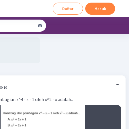
Daftar
Masuk
00:10
bagian x^4 - x - 1 oleh x^2 - x adalah..