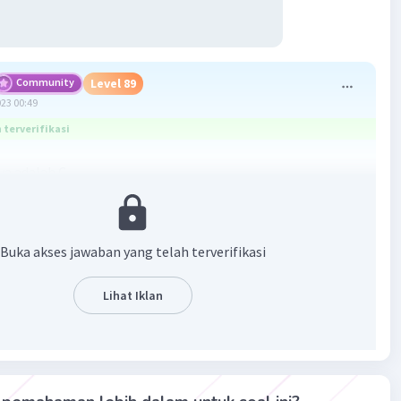
Community
Level 89
023 00:49
terverifikasi
a adalah C.
Buka akses jawaban yang telah terverifikasi
Lihat Iklan
·
0.0
(
0
)
Balas
ating