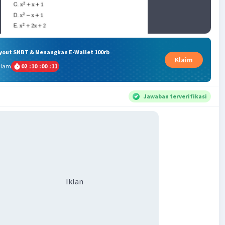
ryout SNBT & Menangkan E-Wallet 100rb
Klaim
alam
02
:
10
:
00
:
10
Jawaban terverifikasi
Iklan