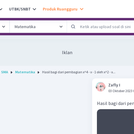
UTBK/SNBT
Produk Ruangguru
Iklan
SMA
Matematika
Hasil bagi dari pembagian x^4 - x - 1 oleh x^2 - x...
Zafly I
03 Oktober 2023 
Hasil bagi dari pem