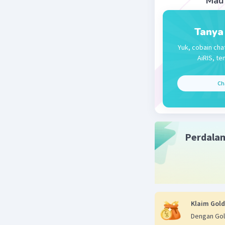
Mau 
Tanya
Yuk, cobain cha
AiRIS, te
Ch
Perdala
Klaim Gold
Dengan Gol