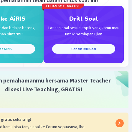
pemahaman lebih dalam untuk soal ini?
LATIHAN SOAL GRATIS!
 ke AiRIS
Drill Soal
t dan belajar bareng
Latihan soal sesuai topik yang kamu mau
man pintarmu!
untuk persiapan ujian
Iklan
at AiRIS
Cobain Drill Soal
m pemahamanmu bersama Master Teacher
di sesi Live Teaching, GRATIS!
 gratis sekarang!
d kamu bisa tanya soal ke Forum sepuasnya, lho.