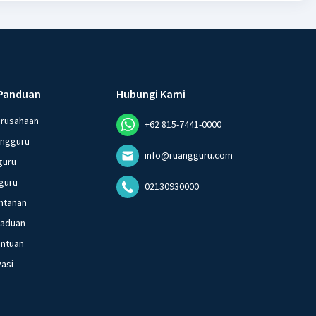
Panduan
Hubungi Kami
erusahaan
+62 815-7441-0000
angguru
info@ruangguru.com
guru
guru
02130930000
ntanan
gaduan
entuan
vasi