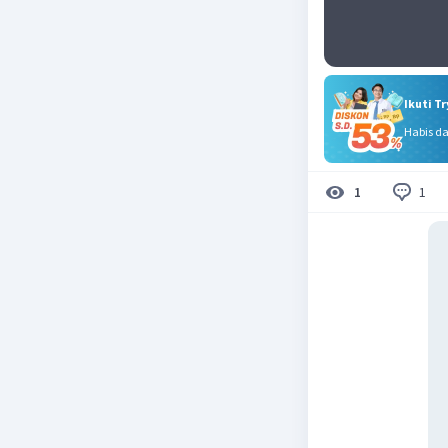
Ikuti T
Habis d
1
1