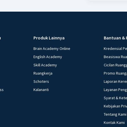
u
Produk Lainnya
Bantuan & 
Brain Academy Online
Kredensial P
English Academy
Beasiswa Ru
Skill Academy
Cicilan Ruang
Ruangkerja
Promo Ruang
Schoters
Laporan Kere
ess
Kalananti
Layanan Pen
Syarat & Ket
Kebijakan Pri
Tentang Kami
Kontak Kami