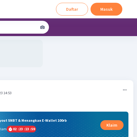
Daftar
Masuk
23 14:53
ryout SNBT & Menangkan E-Wallet 100rb
Klaim
alam
02
:
23
:
13
:
59