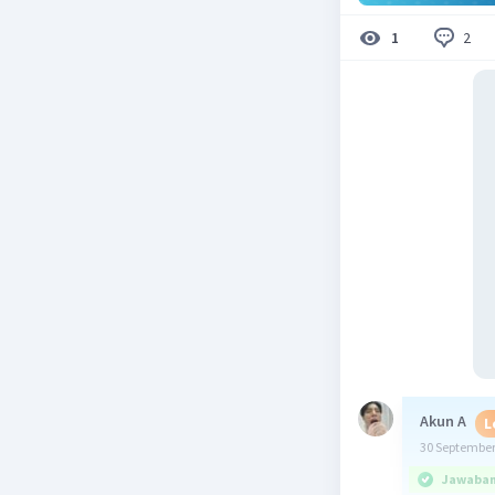
2
1
Akun A
L
30 September
Jawaban 