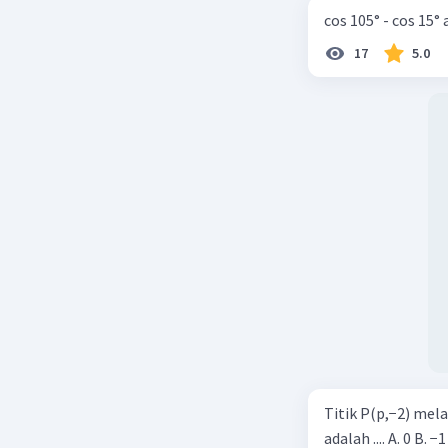
cos 105° - cos 15°
17
5.0
Titik P(p,−2) mel
adalah .... A. 0 B. −1