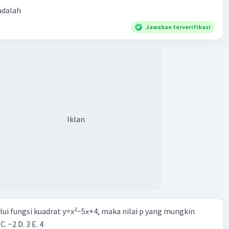
 adalah
Jawaban terverifikasi
Iklan
alui fungsi kuadrat y=x²−5x+4, maka nilai p yang mungkin
 C. −2 D. 3 E. 4