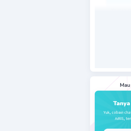
Konsep da
Jadi 5 log
Beri R
Zaskia P
29 September
Jawaban 
Karena 12
Mau 
Beri R
Tanya
Yuk, cobain cha
AiRIS, te