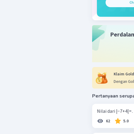
Ch
Perdala
Klaim Gold
Dengan Gol
Pertanyaan serup
62
5.0