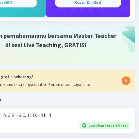
at AiRIS
Cobain Drill Soal
m pemahamanmu bersama Master Teacher
di sesi Live Teaching, GRATIS!
 gratis sekarang!
d kamu bisa tanya soal ke Forum sepuasnya, lho.
a
Nilai dari |−7+4|=… A. 3 B. −3 C. 11 D. −4 E. 4
Jawaban terverifikasi