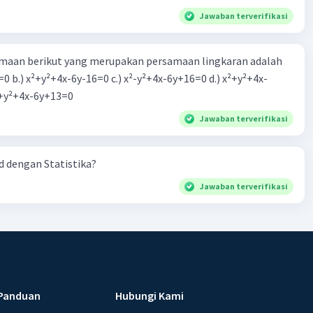
Jawaban terverifikasi
aan berikut yang merupakan persamaan lingkaran adalah
=0 b.) x²+y²+4x-6y-16=0 c.) x²-y²+4x-6y+16=0 d.) x²+y²+4x-
2=0 e.) x²+y²+4x-6y+13=0
Jawaban terverifikasi
 dengan Statistika?
Jawaban terverifikasi
Panduan
Hubungi Kami