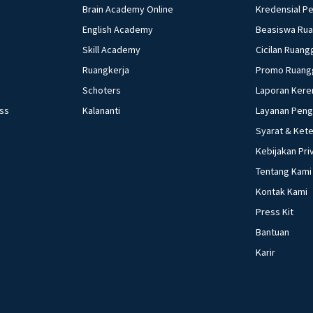
Brain Academy Online
Kredensial P
English Academy
Beasiswa Ru
Skill Academy
Cicilan Ruang
Ruangkerja
Promo Ruang
Schoters
Laporan Kere
ess
Kalananti
Layanan Pen
Syarat & Ket
Kebijakan Pri
Tentang Kami
Kontak Kami
Press Kit
Bantuan
Karir