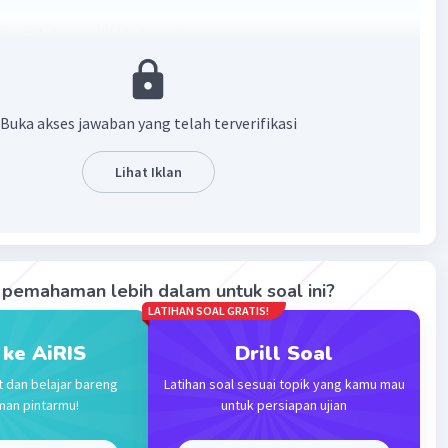
tau tidak memiliki keberanian
·
5.0
(
1
)
Balas
ating
Buka akses jawaban yang telah terverifikasi
Level 32
Lihat Iklan
024 12:10
leutik burih adalah penakut atau tidak memiliki keberanian.
Iklan
·
0.0
(
0
)
Balas
ating
pemahaman lebih dalam untuk soal ini?
LATIHAN SOAL GRATIS!
 ke AiRIS
Drill Soal
t dan belajar bareng
Latihan soal sesuai topik yang kamu mau
man pintarmu!
untuk persiapan ujian