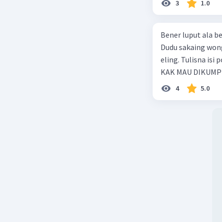
3
1.0
Bener luput ala becik lawan beja, Cilaka
Dudu sakaing wong liya, Mulan
eling. Tulisna isi pokok tembang ing dhuwur …. TOLONG BANTU JAWAB CEPAT
KAK MAU DIKUM
4
5.0