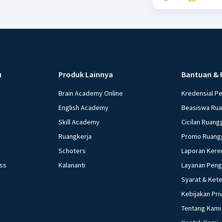
u
Produk Lainnya
Bantuan & 
Brain Academy Online
Kredensial P
English Academy
Beasiswa Ru
Skill Academy
Cicilan Ruang
Ruangkerja
Promo Ruang
Schoters
Laporan Kere
ess
Kalananti
Layanan Pen
Syarat & Ket
Kebijakan Pri
Tentang Kami