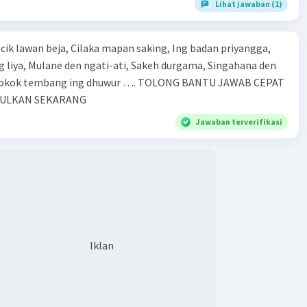
Lihat jawaban (1)
 mapan saking, Ing badan priyangga,
e den ngati-ati, Sakeh durgama, Singahana den
PULKAN SEKARANG
Jawaban terverifikasi
Iklan