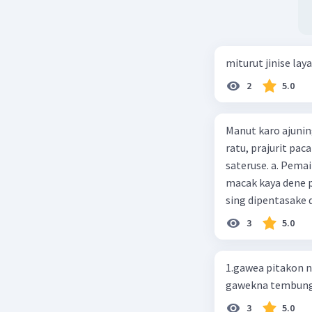
miturut jinise lay
2
5.0
Manut karo ajuning
ratu, prajurit pa
sateruse. a. Pemaine macak kaya dene paraga sing dikarepake b. Pemaine
macak kaya dene p
3
5.0
1.gawea pitakon 
gawekna tembung
3
5.0