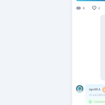
2
1
Aprilll A
15 Juli 2024 
Jawaban 