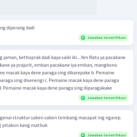
ang diperang dadi
Jawaban terverifikasi
 jaman, kethoprak dadi kaya saiki iki.....Yen Ratu ya pacakane
cakane ya prajurit, emban pacakane iya emban, mangkono
araga sing disenengi c. Pemaine macak kaya dene paraga
sing dipentasake d. Pemaine macak kaya dene paraga sing diparagakake
Jawaban terverifikasi
ngenai struktur saben saben tembang macapat ing ngarep.
 pitakon kang mathuk
Jawaban terverifikasi