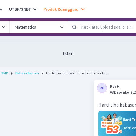
UTBK/SNBT
Produk Ruangguru
Iklan
SMP
Bahasa Daerah
Harti tina babasan leutik burih nyaéta...
Rai H
08 Desember 202
Harti tina babasan
Ikuti T
Habis d