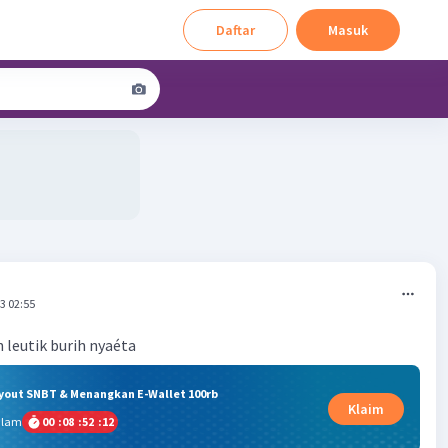
Daftar
Masuk
3 02:55
 leutik burih nyaéta
ryout SNBT & Menangkan E-Wallet 100rb
Klaim
alam
00
:
08
:
52
:
11