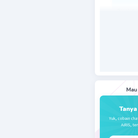
Penakut a
Beri R
Calista I
15 Januari 2
Arti dari 
Beri R
Mau 
Tanya
Yuk, cobain cha
AiRIS, te