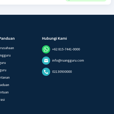
Panduan
Hubungi Kami
erusahaan
+62 815-7441-0000
angguru
info@ruangguru.com
guru
guru
02130930000
ntanan
gaduan
entuan
vasi