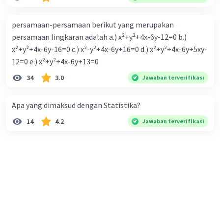
persamaan-persamaan berikut yang merupakan
persamaan lingkaran adalah a.) x²+y²+4x-6y-12=0 b.)
x²+y²+4x-6y-16=0 c.) x²-y²+4x-6y+16=0 d.) x²+y²+4x-6y+5xy-
12=0 e.) x²+y²+4x-6y+13=0
34
3.0
Jawaban terverifikasi
Apa yang dimaksud dengan Statistika?
14
4.2
Jawaban terverifikasi