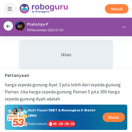
Masuk
Pralistiya P
09 November 2023 07:29
Iklan
Pertanyaan
harga sepeda gunung Ayat 3 juta lebih dari sepeda gunung
Paman Jika harga sepeda gunung Paman 5 juta 300 harga
sepeda gunung Ayah adalah
Ikuti Tryout SNBT & Menangkan E-Wallet
100rb
Klaim
Habis dalam
01
:
19
:
29
:
15