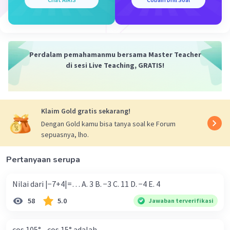
Perdalam pemahamanmu bersama Master Teacher
di sesi Live Teaching, GRATIS!
Klaim Gold gratis sekarang!
Dengan Gold kamu bisa tanya soal ke Forum
sepuasnya, lho.
Pertanyaan serupa
Nilai dari |−7+4|=… A. 3 B. −3 C. 11 D. −4 E. 4
58
5.0
Jawaban terverifikasi
cos 105° - cos 15° adalah