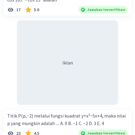
17
5.0
Jawaban terverifikasi
Iklan
Titik P(p,−2) melalui fungsi kuadrat y=x²−5x+4, maka nilai
p yang mungkin adalah .... A. 0 B. −1 C. −2 D. 3 E. 4
23
4.5
Jawaban terverifikasi