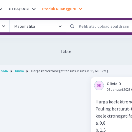
UTBK/SNBT
Produk Ruangguru
Iklan
SMA
Kimia
Harga keelektronegatifan unsur-unsur 5B, 6C, 12Mg ...
Olivia D
06 Januari 2023 
Harga keelektrone
Pauling berturut-tu
keelektronegatifan
a. 0,8
b. 1,5