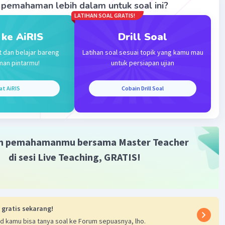
pemahaman lebih dalam untuk soal ini?
(Be) juga termasuk golongan IIA dimana nilai
LATIHAN SOAL GRATIS!
egatifannya paling kecil diantara Mg dan Ca.
,5 (paling mungkin)
 ke AiRIS
Drill Soal
,2
t dan belajar bareng
Latihan soal sesuai topik yang kamu mau
0
man pintarmu!
untuk persiapan ujian
mikian, jawabannya adalah 1,5.
at AiRIS
Cobain Drill Soal
·
0.0
(
0
)
Balas
ating
m pemahamanmu bersama Master Teacher
di sesi Live Teaching, GRATIS!
Iklan
 gratis sekarang!
d kamu bisa tanya soal ke Forum sepuasnya, lho.