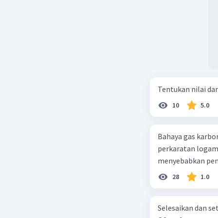
Tentukan nilai dar
10
5.0
Bahaya gas karbon mon
perkaratan logam b. mengurangi kadar CO2 di udara c. merusak lapisan ozon
28
1.0
Selesaikan dan seta