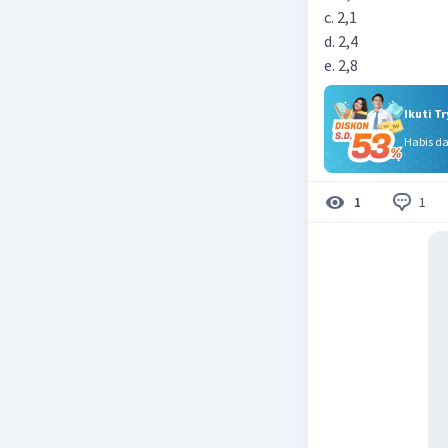
c. 2,1
d. 2,4
e. 2,8
Ikuti T
Habis d
1
1