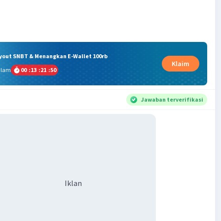
ryout SNBT & Menangkan E-Wallet 100rb
Klaim
alam
00
:
13
:
21
:
50
Jawaban terverifikasi
Iklan