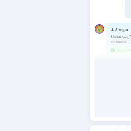
J. Siregar
Mahasiswa/A
09 Januari 2
Jawaban 
Jawaban 
Keelektr
atom untu
- dalam s
- dalam s
1. B terle
2. C terle
3. Mg dan