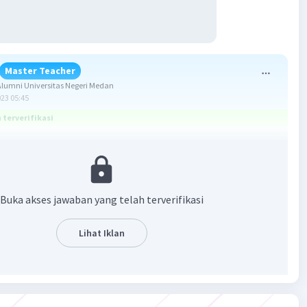
Master Teacher
lumni Universitas Negeri Medan
023 05:45
terverifikasi
yang benar adalah B.
onegatifan adalah kemampuan atau kecenderungan suatu
Buka akses jawaban yang telah terverifikasi
k menangkap atau menarik elektron dari atom lain.
atu golongan dari atas ke bawah semakin berkurang.
atu periode dari kiri ke kanan semakin bertambah.
Lihat Iklan
tak pada golongan IIIA.
tak pada golongan IVA.
 Ca terletak pada golongan IIA dan berbeda periode.