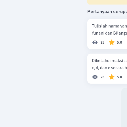
Pertanyaan serup
Tulislah nama ya
Yunani dan Bilanga
35
5.0
Diketahui reaksi :
c, d, dan e secara 
25
5.0