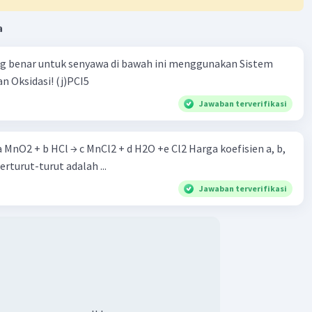
a
ng benar untuk senyawa di bawah ini menggunakan Sistem
n Oksidasi! (j)PCI5
Jawaban terverifikasi
 a MnO2 + b HCl → c MnCl2 + d H2O +e Cl2 Harga koefisien a, b,
berturut-turut adalah ...
Jawaban terverifikasi