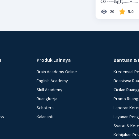
O2----&gt;.......+......
20
5.0
u
Produk Lainnya
Bantuan & 
Brain Academy Online
Kredensial P
English Academy
Beasiswa Ru
Skill Academy
Cicilan Ruang
Ruangkerja
Promo Ruang
Schoters
Laporan Kere
ess
Kalananti
Layanan Pen
Syarat & Ket
Kebijakan Pri