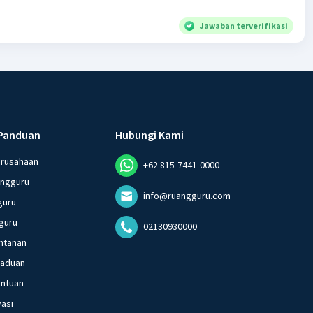
Jawaban terverifikasi
Panduan
Hubungi Kami
erusahaan
+62 815-7441-0000
angguru
info@ruangguru.com
guru
guru
02130930000
ntanan
gaduan
entuan
vasi