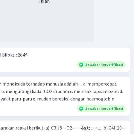
Iklan
i biloks c2o4²-
Jawaban terverifikasi
oksida terhadap manusia adalah .... a. mempercepat
 d.
menyebabkan penyakit paru-paru e. mudah bereaksi dengan haemoglobin
Jawaban terverifikasi
rakan reaksi berikut: a). C3H8 + O2-----&gt; .....+..... b).C4H10 +