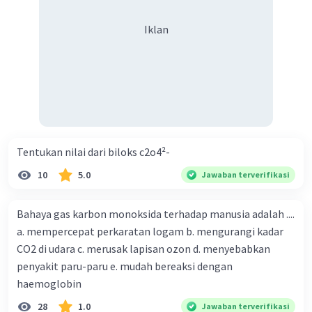
Iklan
Tentukan nilai dari biloks c2o4²-
10
5.0
Jawaban terverifikasi
Bahaya gas karbon monoksida terhadap manusia adalah ....
a. mempercepat perkaratan logam b. mengurangi kadar
CO2 di udara c. merusak lapisan ozon d. menyebabkan
penyakit paru-paru e. mudah bereaksi dengan
haemoglobin
28
1.0
Jawaban terverifikasi