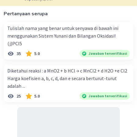
Pertanyaan serupa
Tulislah nama yang benar untuk senyawa di bawah ini
menggunakan Sistem Yunani dan Bilangan Oksidasi!
(j)PCI5
35
5.0
Jawaban terverifikasi
Diketahui reaksi : a MnO2 + b HCl → c MnCl2 + d H2O +e Cl2
Harga koefisien a, b, c, d, dan e secara berturut-turut
adalah ...
25
5.0
Jawaban terverifikasi