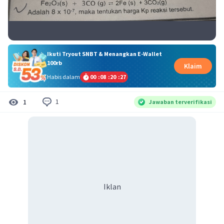
Ikuti Tryout SNBT & Menangkan E-Wallet
100rb
Klaim
Habis dalam
00
:
08
:
20
:
27
1
1
Jawaban terverifikasi
Iklan