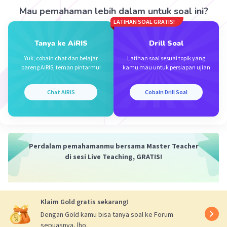
Mau pemahaman lebih dalam untuk soal ini?
LATIHAN SOAL GRATIS!
Tanya ke AiRIS
Drill Soal
·
4.0
(
1
)
Balas
Beri Rating
Yuk, cobain chat dan belajar
Latihan soal sesuai topik yang
bareng AiRIS, teman pintarmu!
kamu mau untuk persiapan ujian
Chat AiRIS
Cobain Drill Soal
Iklan
Perdalam pemahamanmu bersama Master Teacher
di sesi Live Teaching, GRATIS!
Klaim Gold gratis sekarang!
Dengan Gold kamu bisa tanya soal ke Forum
sepuasnya, lho.