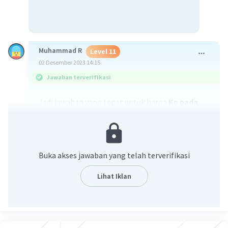
Muhammad R
Level 11
02 Desember 2023 14:15
Jawaban terverifikasi
Jadi jawaban yang tepat untuk harga
Kp pada
reaksi tersebut adalah 8x10^-7 yaa
penjelasan ada di foto
Buka akses jawaban yang telah terverifikasi
semoga membantu jangan lupa jadikan
jawaban terbaik ya🥰
🥰🙏
Lihat Iklan