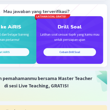
Mau jawaban yang terverifikasi?
LATIHAN SOAL GRATIS!
 ke AiRIS
Drill Soal
t dan belajar bareng
Latihan soal sesuai topik yang kamu mau
man pintarmu!
untuk persiapan ujian
at AiRIS
Cobain Drill Soal
m pemahamanmu bersama Master Teacher
di sesi Live Teaching, GRATIS!