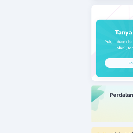
Tanya
Yuk, cobain cha
AiRIS, te
Ch
Perdala