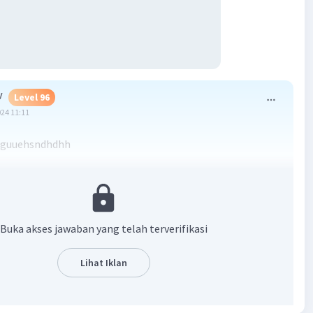
V
Level 96
024 11:11
dguuehsndhdhh
·
0.0
(
0
)
Balas
ating
Buka akses jawaban yang telah terverifikasi
l 100
024 11:11
Lihat Iklan
oxndlbdqkbskbascbshc
Iklan
·
0.0
(
0
)
Balas
ating