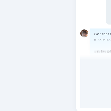
Catherine 
06 Agustus 2
jsnshusg
Beri R
Dr D
Leve
06 Agustus 2
JHstsnab
Beri R