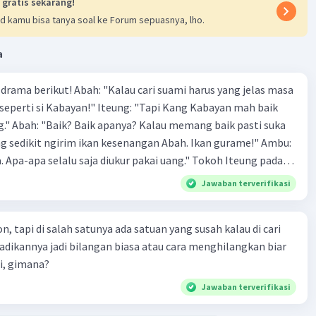
 gratis sekarang!
d kamu bisa tanya soal ke Forum sepuasnya, lho.
a
lau cari suami harus yang jelas masa
n!" Iteung: "Tapi Kang Kabayan mah baik
asti suka
 sedikit ngirim ikan kesenangan Abah. Ikan gurame!" Ambu:
pa selalu saja diukur pakai uang." Tokoh Iteung pada
but akan lebih menarik jika menggunakan kostum a. celana
Jawaban terverifikasi
n rambut panjang dibiarkan terurai b. celana panjang
ua c. kebaya dan celana panjang dengan
on, tapi di salah satunya ada satuan yang susah kalau di cari
t di kepang dua 2.Jo :
adikannya jadi bilangan biasa atau cara menghilangkan biar
" (keluar dari mobil) Yuda: (tampak terkejut dan
gi, gimana?
aaf!" (1) Bapak: "Sudahlah
a maaf kok, lagi pula ayah buru- buru nanti terlambat ke
Jawaban terverifikasi
dari mobil) Jo : "Tidak bisa, dia harus diberi