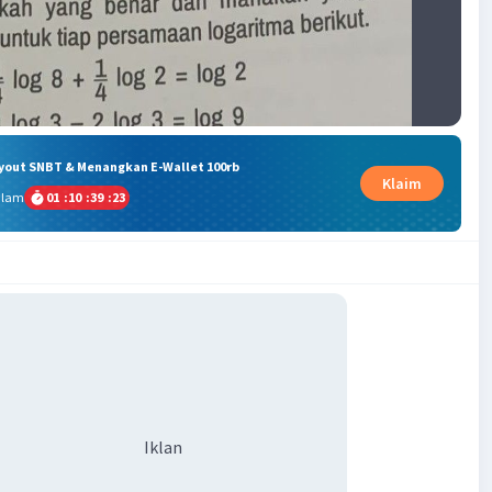
ryout SNBT & Menangkan E-Wallet 100rb
Klaim
alam
01
:
10
:
39
:
22
Iklan