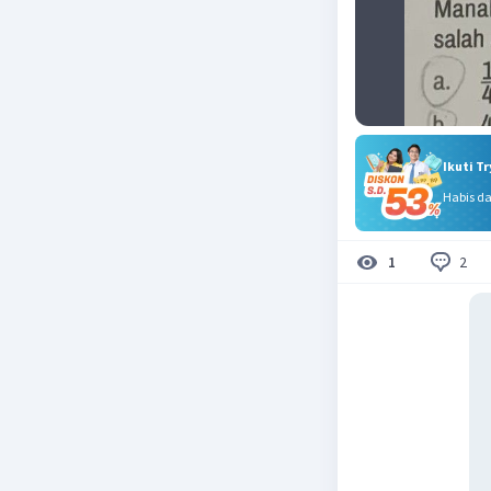
Ikuti T
Habis d
2
1