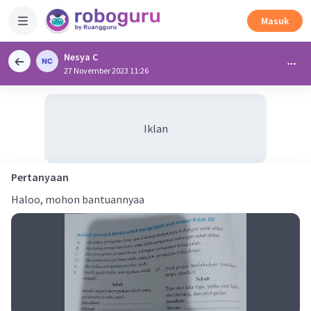
Masuk
Nesya C
27 November 2023 11:26
Iklan
Pertanyaan
Haloo, mohon bantuannyaa