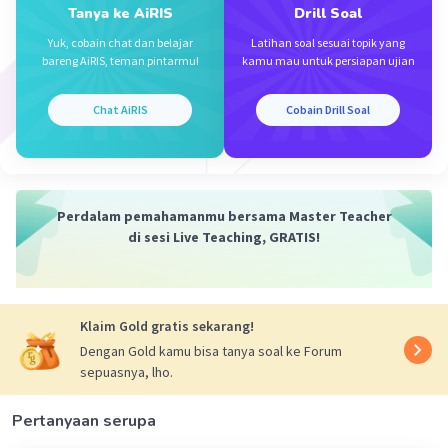
Tanya ke AiRIS
Drill Soal
Yuk, cobain chat dan belajar
Latihan soal sesuai topik yang
·
5.0
(
1
)
Balas
Beri Rating
bareng AiRIS, teman pintarmu!
kamu mau untuk persiapan ujian
Chat AiRIS
Cobain Drill Soal
Iklan
Perdalam pemahamanmu bersama Master Teacher
di sesi Live Teaching, GRATIS!
Klaim Gold gratis sekarang!
Dengan Gold kamu bisa tanya soal ke Forum
sepuasnya, lho.
Pertanyaan serupa