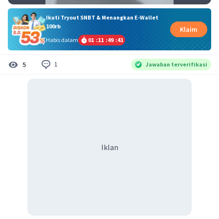
Ikuti Tryout SNBT & Menangkan E-Wallet
100rb
Klaim
Habis dalam
01
:
11
:
49
:
40
1
5
Jawaban terverifikasi
Iklan