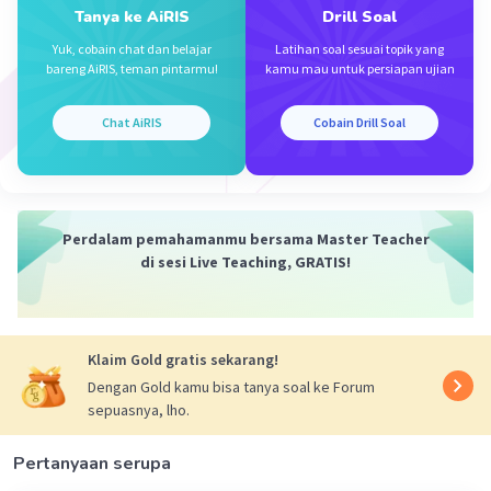
Tanya ke AiRIS
Drill Soal
Jadi, hasilnya adalah 62,5%.
Yuk, cobain chat dan belajar
Latihan soal sesuai topik yang
Oleh karena itu, jawaban yang benar adalah C.
bareng AiRIS, teman pintarmu!
kamu mau untuk persiapan ujian
·
0.0
(
0
)
Balas
Beri Rating
Chat AiRIS
Cobain Drill Soal
Perdalam pemahamanmu bersama Master Teacher
di sesi Live Teaching, GRATIS!
Iklan
Klaim Gold gratis sekarang!
Dengan Gold kamu bisa tanya soal ke Forum
sepuasnya, lho.
Pertanyaan serupa