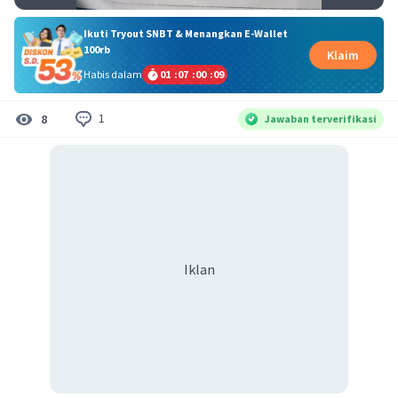
Ikuti Tryout SNBT & Menangkan E-Wallet
100rb
Klaim
Habis dalam
01
:
07
:
00
:
08
1
8
Jawaban terverifikasi
Iklan