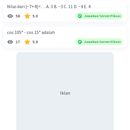
Nilai dari |−7+4|=… A. 3 B. −3 C. 11 D. −4 E. 4
58
5.0
Jawaban terverifikasi
cos 105° - cos 15° adalah
17
5.0
Jawaban terverifikasi
Iklan