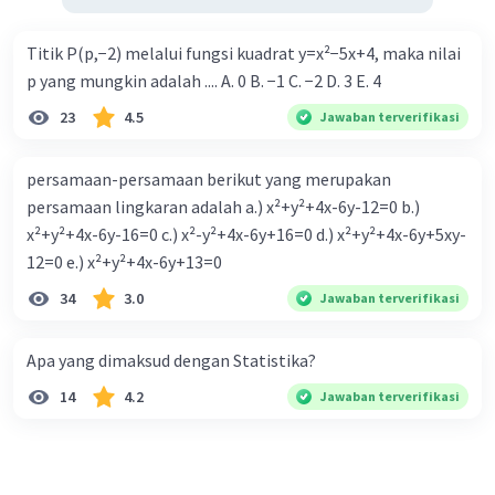
Titik P(p,−2) melalui fungsi kuadrat y=x²−5x+4, maka nilai
p yang mungkin adalah .... A. 0 B. −1 C. −2 D. 3 E. 4
23
4.5
Jawaban terverifikasi
persamaan-persamaan berikut yang merupakan
persamaan lingkaran adalah a.) x²+y²+4x-6y-12=0 b.)
x²+y²+4x-6y-16=0 c.) x²-y²+4x-6y+16=0 d.) x²+y²+4x-6y+5xy-
12=0 e.) x²+y²+4x-6y+13=0
34
3.0
Jawaban terverifikasi
Apa yang dimaksud dengan Statistika?
14
4.2
Jawaban terverifikasi