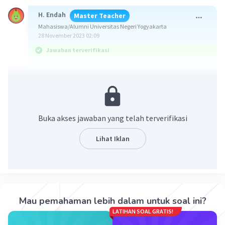
H. Endah
Master Teacher
Mahasiswa/Alumni Universitas Negeri Yogyakarta
28 November 2023 02:09
Jawaban terverifikasi
Jawaban: C
Konsep:
Persentase A = Jumlah A/Jumlah total × 100%
Buka akses jawaban yang telah terverifikasi
Pembahasan:
Lihat Iklan
Jumlah siswa yang nilainya lebih dari 60 = (14 + 6
+ 3 + 2) = 25
Jumlah total siswa = (4 + 11 + 14 + 6 + 3 + 2) = 40
Maka persentasenya:
Mau pemahaman lebih dalam untuk soal ini?
25/40 × 100%
LATIHAN SOAL GRATIS!
= 62,5%