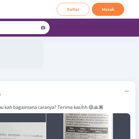
Daftar
Masuk
6
hu kah bagaimana caranya? Terima kasihh 😄🙏🏽