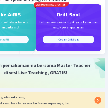
LATIHAN SOAL GRATIS!
 ke AiRIS
Drill Soal
t dan belajar bareng
Latihan soal sesuai topik yang kamu mau
man pintarmu!
untuk persiapan ujian
at AiRIS
Cobain Drill Soal
m pemahamanmu bersama Master Teacher
di sesi Live Teaching, GRATIS!
 gratis sekarang!
d kamu bisa tanya soal ke Forum sepuasnya, lho.