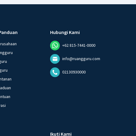
Panduan
Hubungi Kami
erusahaan
+62 815-7441-0000
angguru
info@ruangguru.com
guru
guru
02130930000
ntanan
gaduan
entuan
vasi
Ikuti Kami