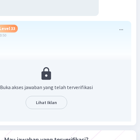
Level 33
00:50
·
0.0
(
0
)
Balas
ating
Buka akses jawaban yang telah terverifikasi
Lihat Iklan
Iklan
Mau jawaban yang terverifikasi?