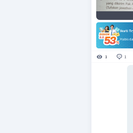
Ikuti T
Habis d
1
1