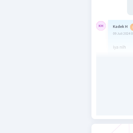
Kadek H
09 Juli 2024 
iya nih
Beri R