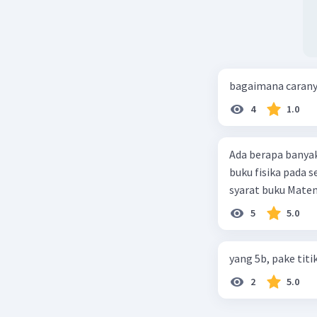
bagaimana caran
4
1.0
Ada berapa banya
buku fisika pada s
syarat buku Matem
5
5.0
yang 5b, pake titi
2
5.0