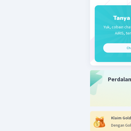
Tanya
Yuk, cobain cha
AiRIS, te
Ch
Perdala
Klaim Gold
Dengan Gol