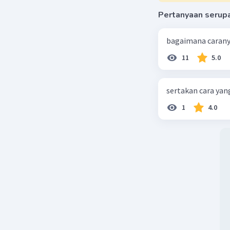
Pertanyaan serup
bagaimana caran
11
5.0
sertakan cara yan
1
4.0