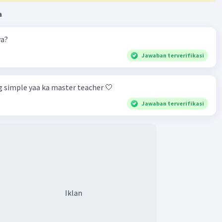
a
ya?
Jawaban terverifikasi
g simple yaa ka master teacher 🤍
Jawaban terverifikasi
Iklan