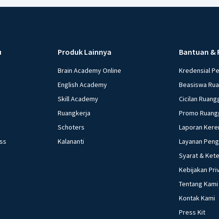
u
Produk Lainnya
Bantuan & 
Brain Academy Online
Kredensial P
English Academy
Beasiswa Ru
Skill Academy
Cicilan Ruang
Ruangkerja
Promo Ruang
Schoters
Laporan Kere
ess
Kalananti
Layanan Pen
Syarat & Ket
Kebijakan Pri
Tentang Kami
Kontak Kami
Press Kit