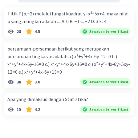
Titik P(p,−2) melalui fungsi kuadrat y=x²−5x+4, maka nilai
p yang mungkin adalah .... A. 0 B. −1 C. −2 D. 3 E. 4
28
4.5
Jawaban terverifikasi
persamaan-persamaan berikut yang merupakan
persamaan lingkaran adalah a.) x²+y²+4x-6y-12=0 b.)
x²+y²+4x-6y-16=0 c.) x²-y²+4x-6y+16=0 d.) x²+y²+4x-6y+5xy-
12=0 e.) x²+y²+4x-6y+13=0
38
3.0
Jawaban terverifikasi
Apa yang dimaksud dengan Statistika?
15
4.2
Jawaban terverifikasi