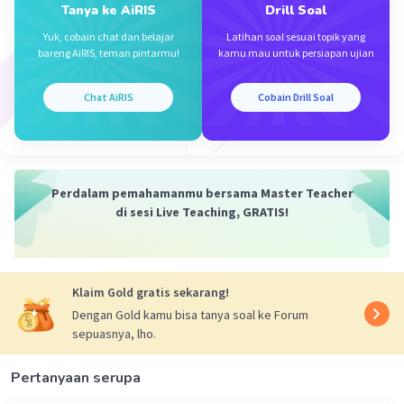
Tanya ke AiRIS
Drill Soal
Yuk, cobain chat dan belajar
Latihan soal sesuai topik yang
bareng AiRIS, teman pintarmu!
kamu mau untuk persiapan ujian
Chat AiRIS
Cobain Drill Soal
Perdalam pemahamanmu bersama Master Teacher
di sesi Live Teaching, GRATIS!
Klaim Gold gratis sekarang!
Dengan Gold kamu bisa tanya soal ke Forum
sepuasnya, lho.
Pertanyaan serupa