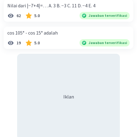
Nilai dari |−7+4|=… A. 3 B. −3 C. 11 D. −4 E. 4
62
5.0
Jawaban terverifikasi
cos 105° - cos 15° adalah
19
5.0
Jawaban terverifikasi
Iklan