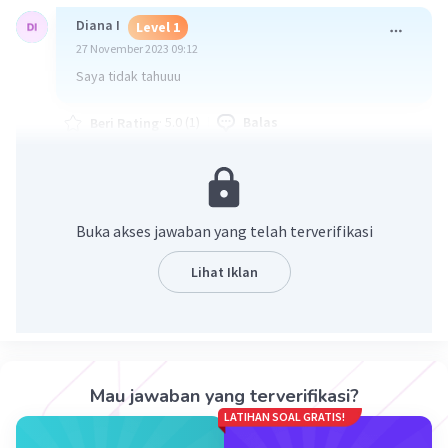
Diana I
Level 1
27 November 2023 09:12
Saya tidak tahuuu
·
5.0
(
1
)
Balas
Beri Rating
Buka akses jawaban yang telah terverifikasi
Lihat Iklan
Iklan
Mau jawaban yang terverifikasi?
LATIHAN SOAL GRATIS!