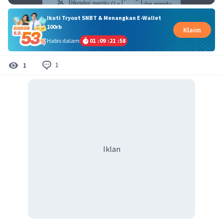
Ikuti Tryout SNBT & Menangkan E-Wallet
100rb
Klaim
Habis dalam
01
:
09
:
21
:
57
1
1
Iklan