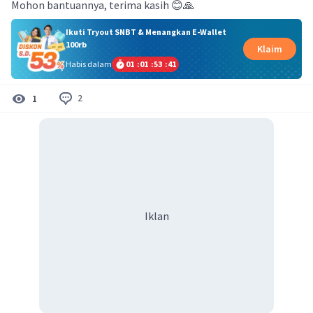
Mohon bantuannya, terima kasih 😊🙏
Ikuti Tryout SNBT & Menangkan E-Wallet
100rb
Klaim
Habis dalam
01
:
01
:
53
:
40
2
1
Iklan