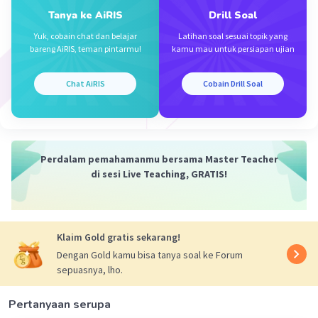
Tanya ke AiRIS
Drill Soal
Yuk, cobain chat dan belajar
Latihan soal sesuai topik yang
bareng AiRIS, teman pintarmu!
kamu mau untuk persiapan ujian
Chat AiRIS
Cobain Drill Soal
Perdalam pemahamanmu bersama Master Teacher
di sesi Live Teaching, GRATIS!
Klaim Gold gratis sekarang!
Dengan Gold kamu bisa tanya soal ke Forum
sepuasnya, lho.
Pertanyaan serupa