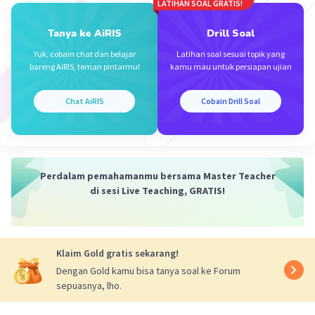
LATIHAN SOAL GRATIS!
D
Tanya ke AiRIS
Drill Soal
Iklan
Yuk, cobain chat dan belajar
Latihan soal sesuai topik yang
bareng AiRIS, teman pintarmu!
kamu mau untuk persiapan ujian
·
0.0
(
0
)
Balas
Beri Rating
Chat AiRIS
Cobain Drill Soal
Perdalam pemahamanmu bersama Master Teacher
di sesi Live Teaching, GRATIS!
Klaim Gold gratis sekarang!
Dengan Gold kamu bisa tanya soal ke Forum
sepuasnya, lho.