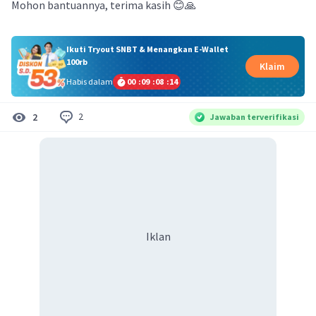
Mohon bantuannya, terima kasih 😊🙏
Ikuti Tryout SNBT & Menangkan E-Wallet
100rb
Klaim
Habis dalam
00
:
09
:
08
:
13
2
2
Jawaban terverifikasi
Iklan