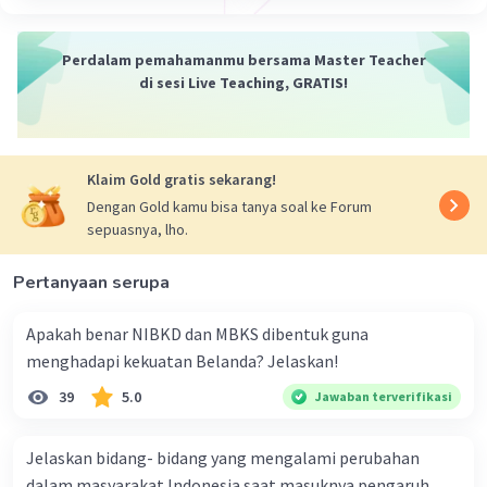
Perdalam pemahamanmu bersama Master Teacher
di sesi Live Teaching, GRATIS!
Klaim Gold gratis sekarang!
Dengan Gold kamu bisa tanya soal ke Forum
sepuasnya, lho.
Pertanyaan serupa
Apakah benar NIBKD dan MBKS dibentuk guna
menghadapi kekuatan Belanda? Jelaskan!
39
5.0
Jawaban terverifikasi
Jelaskan bidang- bidang yang mengalami perubahan
dalam masyarakat Indonesia saat masuknya pengaruh