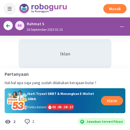
Masuk
Rahmat S
26 September 2023 01:15
Iklan
Pertanyaan
Hal-hal apa saja yang sudah dilakukan kerajaan kutai ?
Ikuti Tryout SNBT & Menangkan E-Wallet
100rb
Klaim
Habis dalam
02
:
05
:
19
:
16
2
2
Jawaban terverifikasi