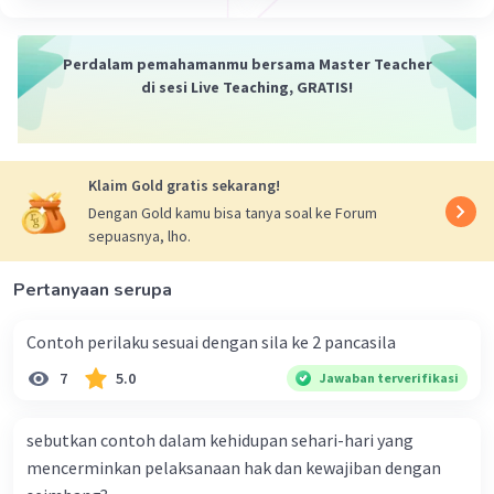
memperoleh pendidikan dasar
Iklan
Perdalam pemahamanmu bersama Master Teacher
mendapat perlindungan hukum
di sesi Live Teaching, GRATIS!
mendapat pelayanan masyarakat
·
0.0
(
0
)
Balas
Beri Rating
Klaim Gold gratis sekarang!
Dengan Gold kamu bisa tanya soal ke Forum
sepuasnya, lho.
Pertanyaan serupa
Contoh perilaku sesuai dengan sila ke 2 pancasila
7
5.0
Jawaban terverifikasi
sebutkan contoh dalam kehidupan sehari-hari yang
mencerminkan pelaksanaan hak dan kewajiban dengan