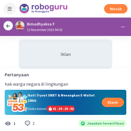
Masuk
Bimadhyaksa F
11 November 2023 04:52
Iklan
Pertanyaan
hak warga negara di lingkungan
Ikuti Tryout SNBT & Menangkan E-Wallet
100rb
Klaim
Habis dalam
01
:
19
:
20
:
01
2
1
Jawaban terverifikasi