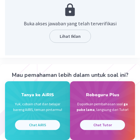
2. Mendapat lingkungan yang bersih
3. Mendapat lingkungan yang aman
4. Mendapat lingkungan yang damai
Buka akses jawaban yang telah terverifikasi
5. Mendapat pasokan serta aliran listrik dan air
dari pemerintah
Lihat Iklan
6. Mendapat akses pelayanan masyarakat
7. Mendapat kesempatan untuk mengemukakan
pendapat
8. Mengikuti kegiatan di lingkungan masyarakat
9. Berhak dihargai dan dihormati
Mau pemahaman lebih dalam untuk soal ini?
10. Berhak menggunakan berbagai fasilitas
umum yang disediakan.
Tanya ke AiRIS
Roboguru Plus
·
0.0
(
0
)
Balas
Beri Rating
Yuk, cobain chat dan belajar
Dapatkan pembahasan soal
ga
bareng AiRIS, teman pintarmu!
pake lama
, langsung dari Tutor!
Abrar A
Level 35
Chat AiRIS
Chat Tutor
11 November 2023 06:37
Jawaban terverifikasi