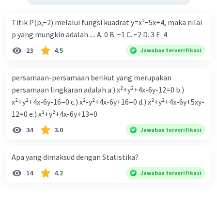
Rara R
Level 56
Titik P(p,−2) melalui fungsi kuadrat y=x²−5x+4, maka nilai
26 November 2023 16:46
p yang mungkin adalah .... A. 0 B. −1 C. −2 D. 3 E. 4
Jawaban terverifikasi
23
4.5
Jawaban terverifikasi
Konsep:
persamaan-persamaan berikut yang merupakan
* Rumus teorema phytagoras
persamaan lingkaran adalah a.) x²+y²+4x-6y-12=0 b.)
a = sqrt(c ^ 2 - b ^ 2)
x²+y²+4x-6y-16=0 c.) x²-y²+4x-6y+16=0 d.) x²+y²+4x-6y+5xy-
dengan a,b adalah sisi siku-siku dan c adalah
12=0 e.) x²+y²+4x-6y+13=0
sisimiring/hipotenusa
* sin A = sisi depan sudut A/sisi miring
34
3.0
Jawaban terverifikasi
Pembahasan:
PQ = √(QR2 - PR²)
Apa yang dimaksud dengan Statistika?
PQ = sqrt(5 ^ 2 - 3 ^ 2)
14
4.2
Jawaban terverifikasi
PQ = sqrt(25 - 9)
PQ = sqrt(16)
PQ = 4
Sisi depan angle PQR = 3