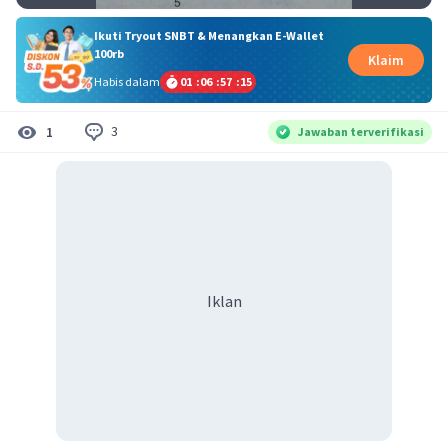
Ikuti Tryout SNBT & Menangkan E-Wallet
100rb
Klaim
Habis dalam
01
:
06
:
57
:
15
3
1
Jawaban terverifikasi
Iklan