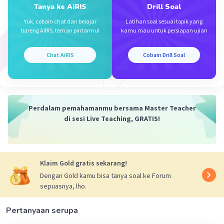
PQ = √(25 - 9)
Tanya ke AiRIS
Drill Soal
PQ = √16
Yuk, cobain chat dan belajar
Latihan soal sesuai topik yang
PQ = 4
bareng AiRIS, teman pintarmu!
kamu mau untuk persiapan ujian
Sisi depan ∠PQR = 3
Chat AiRIS
Cobain Drill Soal
Sisi miring = QR = 5
Sin ∠PQR = 3/5
Perdalam pemahamanmu bersama Master Teacher
Jadi, hasilnya adalah 3/5.
di sesi Live Teaching, GRATIS!
Oleh karena itu, jawaban yang benar adalah C.
·
5.0
(
1
)
Balas
Beri Rating
Klaim Gold gratis sekarang!
Dengan Gold kamu bisa tanya soal ke Forum
Raufa Z
Community
Level 57
sepuasnya, lho.
21 November 2023 13:14
Jawaban terverifikasi
Pertanyaan serupa