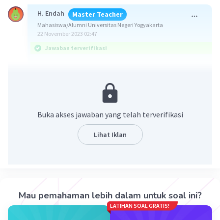
H. Endah
Master Teacher
Mahasiswa/Alumni Universitas Negeri Yogyakarta
22 November 2023 02:47
Jawaban terverifikasi
Jawaban: C
Konsep:
>> Rumus teorema phytagoras
Buka akses jawaban yang telah terverifikasi
a = √(c² - b²)
dengan a,b adalah sisi siku-siku dan c adalah sisi
Lihat Iklan
miring/hipotenusa
>> sin A = sisi depan sudut A/sisi miring
Pembahasan:
Mau pemahaman lebih dalam untuk soal ini?
PQ = √(QR² - PR²)
LATIHAN SOAL GRATIS!
PQ = √(5² - 3²)