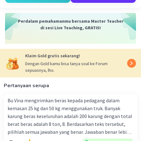
Perdalam pemahamanmu bersama Master Teacher
di sesi Live Teaching, GRATIS!
Klaim Gold gratis sekarang!
Dengan Gold kamu bisa tanya soal ke Forum
sepuasnya, lho.
Pertanyaan serupa
Bu Vina mengirimkan beras kepada pedagang dalam
kemasan 25 kg dan 50 kg menggunakan truk. Banyak
karung beras keseluruhan adalah 200 karung dengan total
berat beras adalah 8 ton, 8. Berdasarkan teks tersebut,
pilihlah semua jawaban yang benar. Jawaban benar lebih
dari satu. Banyak karung beras kemasan 25 kg adalah 50