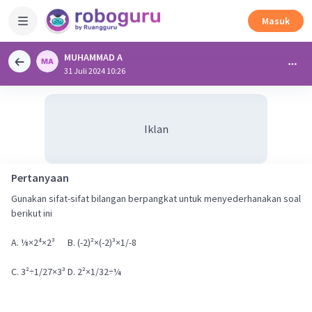
Masuk
MUHAMMAD A
31 Juli 2024 10:26
Iklan
Pertanyaan
Gunakan sifat-sifat bilangan berpangkat untuk menyederhanakan soal
berikut ini
A. ⅛×2⁴×2³ B. (-2)²×(-2)³×1/-8
C. 3²÷1/27×3³ D. 2²×1/32÷¼