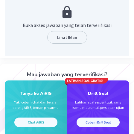
Buka akses jawaban yang telah terverifikasi
Lihat Iklan
Iklan
Mau jawaban yang terverifikasi?
LATIHAN SOAL GRATIS!
Tanya ke AiRIS
Drill Soal
Yuk, cobain chat dan belajar
Latihan soal sesuai topik yang
bareng AiRIS, teman pintarmu!
kamu mau untuk persiapan ujian
Chat AiRIS
Cobain Drill Soal