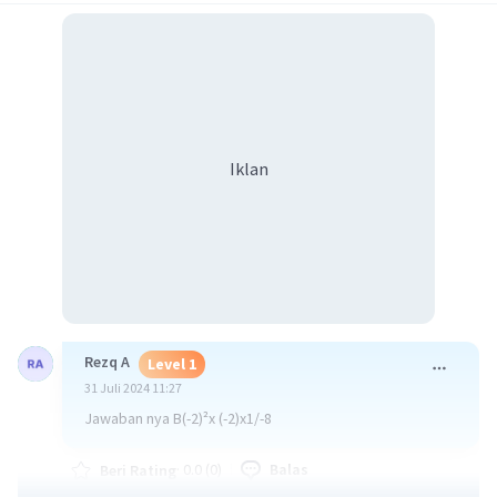
Iklan
Rezq A
Level 1
31 Juli 2024 11:27
Jawaban nya B(-2)²x (-2)x1/-8
·
0.0
(
0
)
Balas
Beri Rating