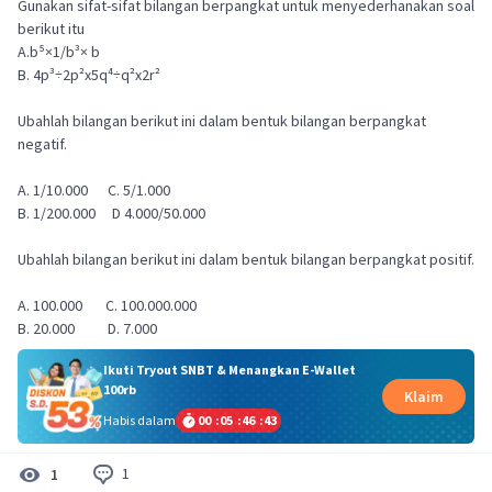
Gunakan sifat-sifat bilangan berpangkat untuk menyederhanakan soal
berikut itu
A.b⁵×1/b³× b
B. 4p³÷2p²x5q⁴÷q²x2r²
Ubahlah bilangan berikut ini dalam bentuk bilangan berpangkat
negatif.
A. 1/10.000 C. 5/1.000
B. 1/200.000 D 4.000/50.000
Ubahlah bilangan berikut ini dalam bentuk bilangan berpangkat positif.
A. 100.000 C. 100.000.000
B. 20.000 D. 7.000
Ikuti Tryout SNBT & Menangkan E-Wallet
100rb
Klaim
Habis dalam
00
:
05
:
46
:
43
1
1