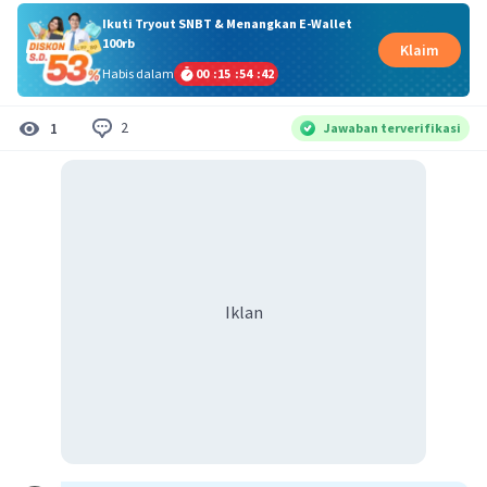
Ikuti Tryout SNBT & Menangkan E-Wallet
100rb
Klaim
Habis dalam
00
:
15
:
54
:
42
2
1
Jawaban terverifikasi
Iklan