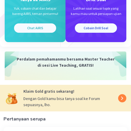
D. Johannes van den Bosch
Yuk, cobain chat dan belajar
Latihan soal sesuai topik yang
bareng AiRIS, teman pintarmu!
kamu mau untuk persiapan ujian
Johannes van den Bosch adalah tokoh yang dikenal
karena memperkenalkan Sistem Kultuurstelsel (Sistem
Chat AiRIS
Cobain Drill Soal
Kebudayaan) di Hindia Belanda, yang mencakup
pembayaran kepada bupati dan pegawai pemerintahan
untuk menjalankan sistem ini.
·
0.0
(
0
)
Balas
Beri Rating
Perdalam pemahamanmu bersama Master Teacher
di sesi Live Teaching, GRATIS!
Klaim Gold gratis sekarang!
Dengan Gold kamu bisa tanya soal ke Forum
sepuasnya, lho.
Pertanyaan serupa