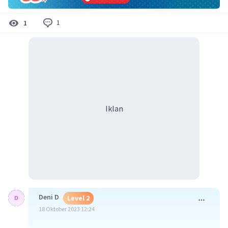
1
1
Iklan
Deni D
Level 2
18 Oktober 2023 12:24