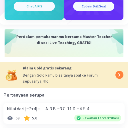
Chat AiRIS
Cobain Drill Soal
Iklan
Perdalam pemahamanmu bersama Master Teacher
di sesi Live Teaching, GRATIS!
Klaim Gold gratis sekarang!
Dengan Gold kamu bisa tanya soal ke Forum
sepuasnya, lho.
Pertanyaan serupa
Nilai dari |−7+4|=… A. 3 B. −3 C. 11 D. −4 E. 4
63
5.0
Jawaban terverifikasi