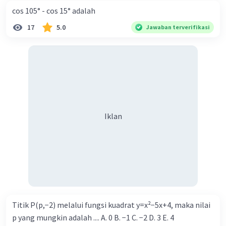
cos 105° - cos 15° adalah
17
5.0
Jawaban terverifikasi
Iklan
Titik P(p,−2) melalui fungsi kuadrat y=x²−5x+4, maka nilai
p yang mungkin adalah .... A. 0 B. −1 C. −2 D. 3 E. 4