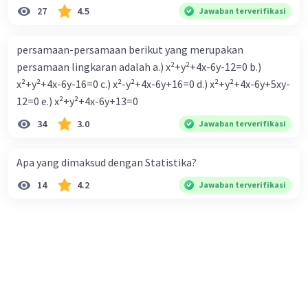
27
4.5
Jawaban terverifikasi
persamaan-persamaan berikut yang merupakan
persamaan lingkaran adalah a.) x²+y²+4x-6y-12=0 b.)
x²+y²+4x-6y-16=0 c.) x²-y²+4x-6y+16=0 d.) x²+y²+4x-6y+5xy-
12=0 e.) x²+y²+4x-6y+13=0
34
3.0
Jawaban terverifikasi
Apa yang dimaksud dengan Statistika?
14
4.2
Jawaban terverifikasi