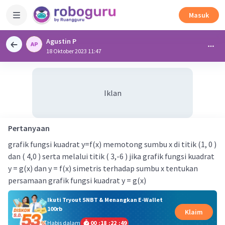
Masuk
Agustin P
18 Oktober 2023 11:47
Iklan
Pertanyaan
grafik fungsi kuadrat y=f(x) memotong sumbu x di titik (1, 0 )
dan ( 4,0 ) serta melalui titik ( 3,-6 ) jika grafik fungsi kuadrat
y = g(x) dan y = f(x) simetris terhadap sumbu x tentukan
persamaan grafik fungsi kuadrat y = g(x)
Ikuti Tryout SNBT & Menangkan E-Wallet
100rb
Klaim
Habis dalam
00
:
18
:
22
:
48