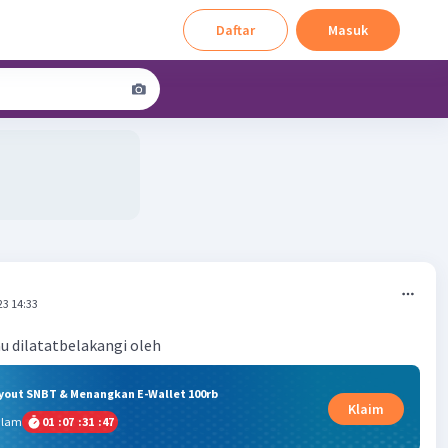
Daftar
Masuk
23 14:33
au dilatatbelakangi oleh
ryout SNBT & Menangkan E-Wallet 100rb
Klaim
alam
01
:
07
:
31
:
47