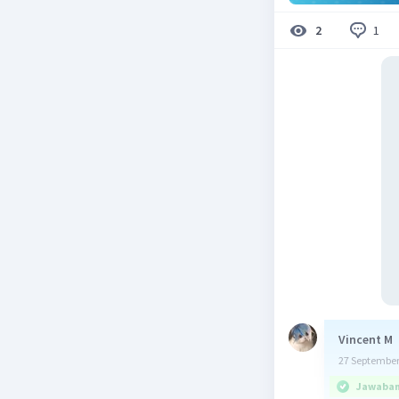
1
2
Vincent M
27 September
Jawaban 