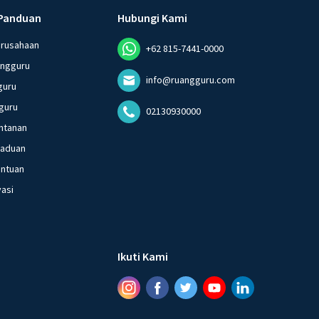
Panduan
Hubungi Kami
erusahaan
+62 815-7441-0000
angguru
info@ruangguru.com
guru
guru
02130930000
ntanan
gaduan
entuan
vasi
Ikuti Kami