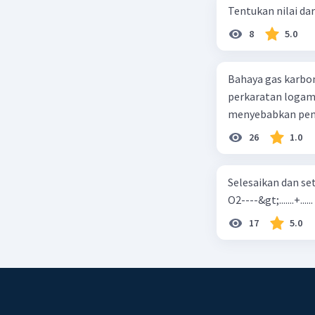
Tentukan nilai dar
8
5.0
Bahaya gas karbon mon
perkaratan logam b. mengurangi kadar CO2 di udara c. merusak lapisan ozon
26
1.0
Selesaikan dan seta
O2----&gt;.......+......
17
5.0