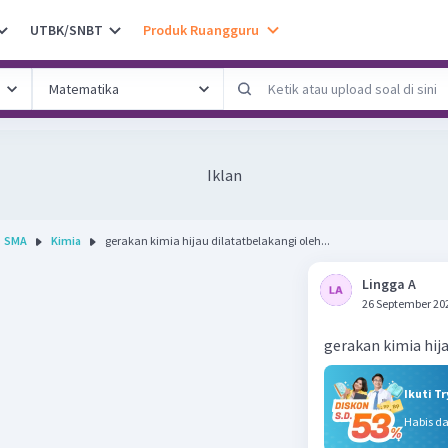
UTBK/SNBT
Produk Ruangguru
Iklan
SMA
Kimia
gerakan kimia hijau dilatatbelakangi oleh...
Lingga A
26 September 20
gerakan kimia hij
Ikuti T
Habis d