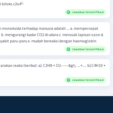
i biloks c2o4²-
Jawaban terverifikasi
oksida terhadap manusia adalah .... a. mempercepat
 d.
menyebabkan penyakit paru-paru e. mudah bereaksi dengan haemoglobin
Jawaban terverifikasi
rakan reaksi berikut: a). C3H8 + O2-----&gt; .....+..... b).C4H10 +
Jawaban terverifikasi