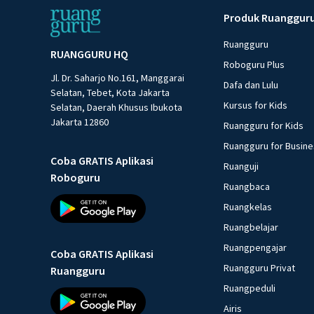
Produk Ruanggur
Ruangguru
RUANGGURU HQ
Roboguru Plus
Jl. Dr. Saharjo No.161, Manggarai
Dafa dan Lulu
Selatan, Tebet, Kota Jakarta
Kursus for Kids
Selatan, Daerah Khusus Ibukota
Jakarta 12860
Ruangguru for Kids
Ruangguru for Busin
Coba GRATIS Aplikasi
Ruanguji
Roboguru
Ruangbaca
Ruangkelas
Ruangbelajar
Ruangpengajar
Coba GRATIS Aplikasi
Ruangguru Privat
Ruangguru
Ruangpeduli
Airis