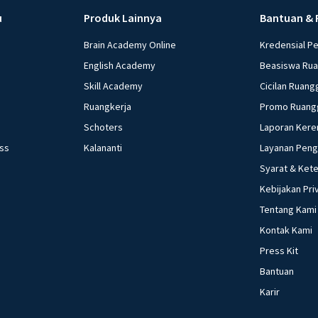
u
Produk Lainnya
Bantuan & 
Brain Academy Online
Kredensial P
English Academy
Beasiswa Ru
Skill Academy
Cicilan Ruang
Ruangkerja
Promo Ruang
Schoters
Laporan Kere
ess
Kalananti
Layanan Pen
Syarat & Ket
Kebijakan Pri
Tentang Kami
Kontak Kami
Press Kit
Bantuan
Karir