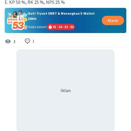
E. KP 50 %, RK 25 %, NPS 25 %
Ikuti Tryout SNBT & Menangkan E-Wallet
100rb
Klaim
Habis dalam
01
:
16
:
32
:
01
1
1
Iklan