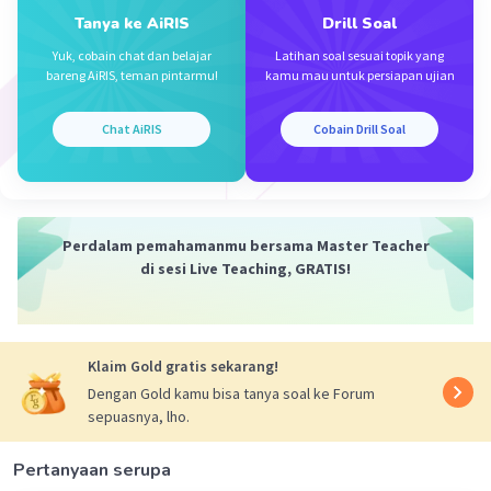
Iklan
Tanya ke AiRIS
Drill Soal
Yuk, cobain chat dan belajar
Latihan soal sesuai topik yang
bareng AiRIS, teman pintarmu!
kamu mau untuk persiapan ujian
Chat AiRIS
Cobain Drill Soal
Perdalam pemahamanmu bersama Master Teacher
di sesi Live Teaching, GRATIS!
Klaim Gold gratis sekarang!
Dengan Gold kamu bisa tanya soal ke Forum
sepuasnya, lho.
Pertanyaan serupa