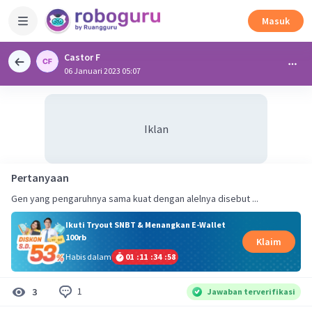
Masuk
Castor F
06 Januari 2023 05:07
Iklan
Pertanyaan
Gen yang pengaruhnya sama kuat dengan alelnya disebut ...
Ikuti Tryout SNBT & Menangkan E-Wallet
100rb
Klaim
Habis dalam
01
:
11
:
34
:
57
1
3
Jawaban terverifikasi