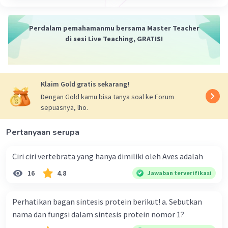
Dengan demikian, jawaban yang tepat adalah
gen intermediet.
Perdalam pemahamanmu bersama Master Teacher
di sesi Live Teaching, GRATIS!
·
0.0
(
0
)
Balas
Beri Rating
Klaim Gold gratis sekarang!
Dengan Gold kamu bisa tanya soal ke Forum
sepuasnya, lho.
Iklan
Pertanyaan serupa
Ciri ciri vertebrata yang hanya dimiliki oleh Aves adalah
16
4.8
Jawaban terverifikasi
Perhatikan bagan sintesis protein berikut! a. Sebutkan
nama dan fungsi dalam sintesis protein nomor 1?