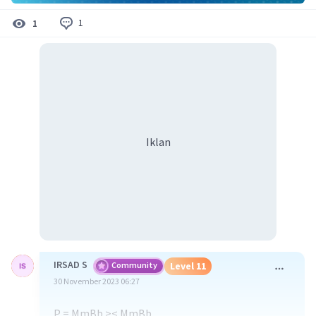
1
1
Iklan
IRSAD S
Community
Level 11
30 November 2023 06:27
P = MmBb >< MmBb