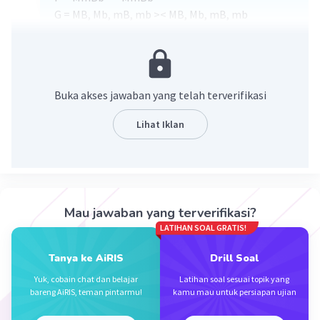
G = MB, Mb, mB, mb >< MB, Mb, mB, mb
Fenotipe = Merah : Biru : Putih = 9 : 2 : 5
·
0.0
(
0
)
Balas
Beri Rating
Buka akses jawaban yang telah terverifikasi
Lihat Iklan
Iklan
Mau jawaban yang terverifikasi?
LATIHAN SOAL GRATIS!
Tanya ke AiRIS
Drill Soal
Yuk, cobain chat dan belajar
Latihan soal sesuai topik yang
bareng AiRIS, teman pintarmu!
kamu mau untuk persiapan ujian