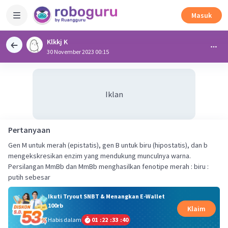
Masuk
Klkkj K
30 November 2023 00:15
Iklan
Pertanyaan
Gen M untuk merah (epistatis), gen B untuk biru (hipostatis), dan b
mengekskresikan enzim yang mendukung munculnya warna.
Persilangan MmBb dan MmBb menghasilkan fenotipe merah : biru :
putih sebesar
Ikuti Tryout SNBT & Menangkan E-Wallet
100rb
Klaim
Habis dalam
01
:
22
:
33
:
40