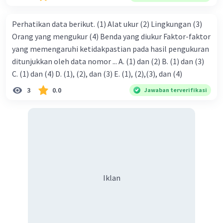
k = 9 x 10⁹ Nm²/C²
Ditanyakan:
q2 =...?
Perhatikan data berikut. (1) Alat ukur (2) Lingkungan (3)
Jawab:
Orang yang mengukur (4) Benda yang diukur Faktor-faktor
Gaya Coulomb merupakan interaksi antar muatan yang
yang memengaruhi ketidakpastian pada hasil pengukuran
berdekatan dengan jarak tertentu. Besarnya gaya
ditunjukkan oleh data nomor ... A. (1) dan (2) B. (1) dan (3)
Coulomb mengikuti persamaan berikut:
C. (1) dan (4) D. (1), (2), dan (3) E. (1), (2),(3), dan (4)
F = k q1 q2 / r²
3
0.0
Jawaban terverifikasi
Keterangan
F : gaya Coulomb (N)
k : tetapan Coulomb (Nm²/C²)
q : muatan (C)
r : jarak (m)
Maka,
F = k q1 q2 / r²
Iklan
1,8 × 10² = (9 x 10⁹ × 6 × 10̅⁶ × q2)/(3 × 10̅²)²
1,8 x 10² = (9×6×10³×q2)/(9×10̅⁴)
q2 = (1,8 x 10²)/(6×10⁷)
q2 = 0,3×10̅⁵
q2 = 3 µC