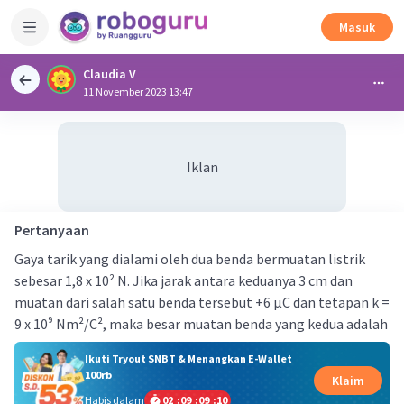
Masuk
Claudia V
11 November 2023 13:47
Iklan
Pertanyaan
Gaya tarik yang dialami oleh dua benda bermuatan listrik
sebesar 1,8 x 10² N. Jika jarak antara keduanya 3 cm dan
muatan dari salah satu benda tersebut +6 µC dan tetapan k =
9 x 10⁹ Nm²/C², maka besar muatan benda yang kedua adalah
Ikuti Tryout SNBT & Menangkan E-Wallet
100rb
Klaim
Habis dalam
02
:
09
:
09
:
09