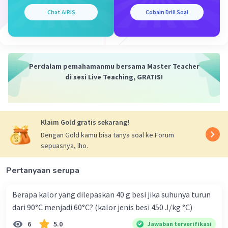
= 3 µC
Chat AiRIS
Cobain Drill Soal
·
5.0
(
8
)
Balas
Beri Rating
Claudia V
Level 9
11 November 2023 15:31
Perdalam pemahamanmu bersama Master Teacher
Terimakasih banyak kak, sukses selalu ☺️🙏🏻
di sesi Live Teaching, GRATIS!
Y. Setyo
Master Teacher
Klaim Gold gratis sekarang!
Mahasiswa/Alumni Universitas Jenderal Soedirman
Dengan Gold kamu bisa tanya soal ke Forum
12 November 2023 03:41
sepuasnya, lho.
Jawaban terverifikasi
Jawaban: 3 µC
Iklan
Pertanyaan serupa
Diketahui:
Berapa kalor yang dilepaskan 40 g besi jika suhunya turun
F = 1,8 x 10² N
dari 90°C menjadi 60°C? (kalor jenis besi 450 J/kg °C)
r = 3 cm = 3 × 10̅² m
q1 = +6 µC = +6 × 10̅⁶ C
6
5.0
Jawaban terverifikasi