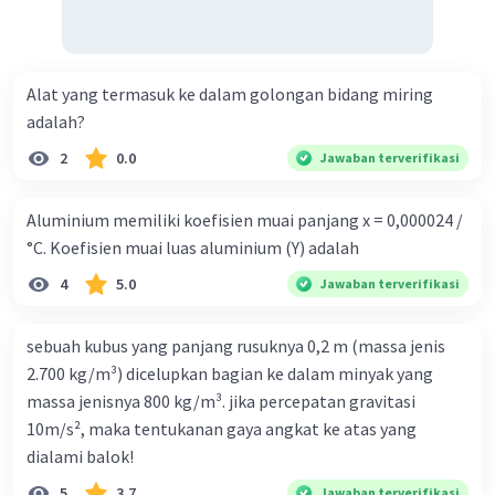
Jadi, besar muatan benda yang kedua adalah 3 µC.
Alat yang termasuk ke dalam golongan bidang miring
·
5.0
(
1
)
Balas
Beri Rating
adalah?
2
0.0
Jawaban terverifikasi
Aluminium memiliki koefisien muai panjang x = 0,000024 /
°C. Koefisien muai luas aluminium (Y) adalah
4
5.0
Jawaban terverifikasi
sebuah kubus yang panjang rusuknya 0,2 m (massa jenis
2.700 kg/m³) dicelupkan bagian ke dalam minyak yang
massa jenisnya 800 kg/m³. jika percepatan gravitasi
10m/s², maka tentukanan gaya angkat ke atas yang
dialami balok!
5
3.7
Jawaban terverifikasi