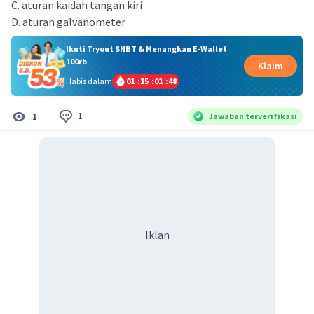
C. aturan kaidah tangan kiri
D. aturan galvanometer
Ikuti Tryout SNBT & Menangkan E-Wallet
100rb
Klaim
Habis dalam
01
:
15
:
01
:
48
1
1
Jawaban terverifikasi
Iklan