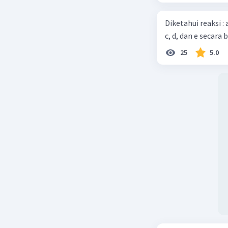
Diketahui reaksi :
c, d, dan e secara 
Beri R
25
5.0