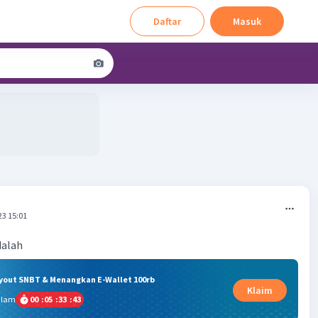
Daftar
Masuk
23 15:01
dalah
ryout SNBT & Menangkan E-Wallet 100rb
Klaim
alam
00
:
05
:
33
:
42