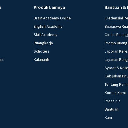
u
Produk Lainnya
Bantuan & 
Brain Academy Online
Kredensial P
English Academy
Beasiswa Ru
Skill Academy
Cicilan Ruang
Ruangkerja
Promo Ruang
Schoters
Laporan Kere
ess
Kalananti
Layanan Pen
Syarat & Ket
Kebijakan Pri
Tentang Kami
Kontak Kami
Press Kit
Bantuan
Karir