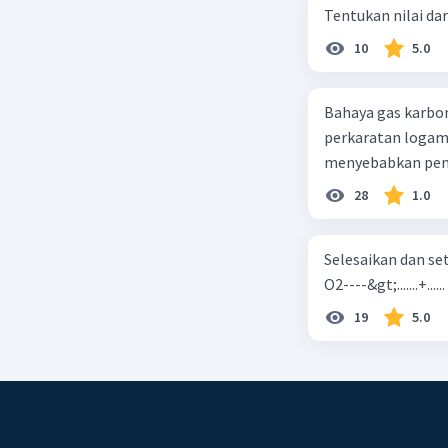
Tentukan nilai dar
10
5.0
Bahaya gas karbon mon
perkaratan logam b. mengurangi kadar CO2 di udara c. merusak lapisan ozon
28
1.0
Selesaikan dan seta
O2----&gt;.......+......
19
5.0