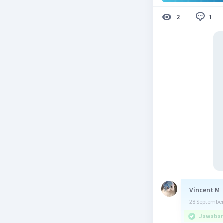
1
2
Vincent M
28 September
Jawaban 