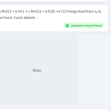
 a MnO2 + b HCl → c MnCl2 + d H2O +e Cl2 Harga koefisien a, b,
berturut-turut adalah ...
·
0.0
(
0
)
Balas
ating
Jawaban terverifikasi
Iklan
Iklan