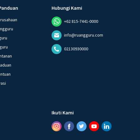
Panduan
Hubungi Kami
erusahaan
+62 815-7441-0000
angguru
info@ruangguru.com
guru
guru
02130930000
ntanan
gaduan
entuan
vasi
Ikuti Kami