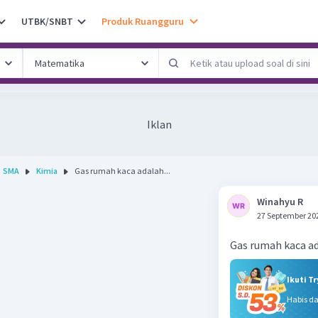
UTBK/SNBT
Produk Ruangguru
Iklan
SMA
Kimia
Gas rumah kaca adalah...
Winahyu R
27 September 20
Gas rumah kaca a
Ikuti T
Habis d