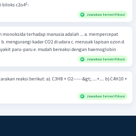
i biloks c2o4²-
Jawaban terverifikasi
oksida terhadap manusia adalah .... a. mempercepat
 d.
menyebabkan penyakit paru-paru e. mudah bereaksi dengan haemoglobin
Jawaban terverifikasi
rakan reaksi berikut: a). C3H8 + O2-----&gt; .....+..... b).C4H10 +
Jawaban terverifikasi