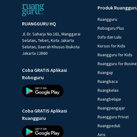
Produk Ruanggur
Ruangguru
RUANGGURU HQ
Roboguru Plus
Jl. Dr. Saharjo No.161, Manggarai
Dafa dan Lulu
Selatan, Tebet, Kota Jakarta
Kursus for Kids
Selatan, Daerah Khusus Ibukota
Jakarta 12860
Ruangguru for Kids
Ruangguru for Busin
Coba GRATIS Aplikasi
Ruanguji
Roboguru
Ruangbaca
Ruangkelas
Ruangbelajar
Ruangpengajar
Coba GRATIS Aplikasi
Ruangguru Privat
Ruangguru
Ruangpeduli
Airis