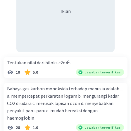
Iklan
Tentukan nilai dari biloks c2o4²-
10
5.0
Jawaban terverifikasi
Bahaya gas karbon monoksida terhadap manusia adalah ....
a. mempercepat perkaratan logam b. mengurangi kadar
CO2 di udara c. merusak lapisan ozon d. menyebabkan
penyakit paru-paru e. mudah bereaksi dengan
haemoglobin
28
1.0
Jawaban terverifikasi