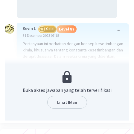
Kevin L
Gold
Level 87
31 Desember 2023 07:18
Pertanyaan ini berkaitan dengan konsep kesetimbangan
kimia, khususnya tentang konstanta kesetimbangan dan
derajat disosiasi. Dalam reaksi kimia yang diberikan,
2HI(g) berubah menjadi H2(g) dan I2(g). Diketahui bahwa
0,2 mol gas HI dimasukkan ke dalam wadah 200 ml dan
pada kesetimbangan diperoleh bahwa 20% HI telah
terdisosiasi. Pertanyaannya adalah berapa nilai Kc untuk
reaksi ini.
Buka akses jawaban yang telah terverifikasi
Penjelasan:
Lihat Iklan
1. Pertama, kita perlu menghitung mol HI yang bereaksi.
Kita tahu bahwa 20% dari HI telah terdisosiasi, jadi kita
dapat menghitung mol HI yang bereaksi dengan rumus α
= (mol bereaksi) / (mol mula-mula). Dalam hal ini, 20/100 =
(mol bereaksi) / (0,2), sehingga mol bereaksi = 0,04 mol.