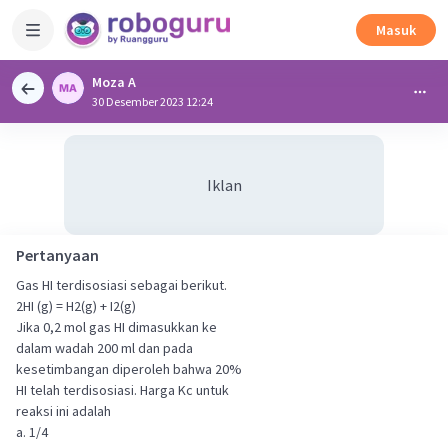
Masuk
Moza A
30 Desember 2023 12:24
Iklan
Pertanyaan
Gas HI terdisosiasi sebagai berikut.
2HI (g) = H2(g) + I2(g)
Jika 0,2 mol gas HI dimasukkan ke
dalam wadah 200 ml dan pada
kesetimbangan diperoleh bahwa 20%
HI telah terdisosiasi. Harga Kc untuk
reaksi ini adalah
a. 1/4