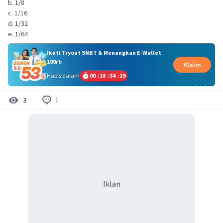
b. 1/8
c. 1/16
d. 1/32
e. 1/64
Ikuti Tryout SNBT & Menangkan E-Wallet
100rb
Klaim
Habis dalam
00
:
18
:
34
:
29
1
3
Iklan