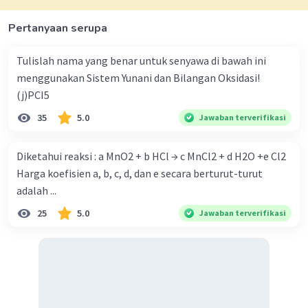
Pertanyaan serupa
Iklan
Tulislah nama yang benar untuk senyawa di bawah ini
menggunakan Sistem Yunani dan Bilangan Oksidasi!
(j)PCI5
35
5.0
Jawaban terverifikasi
Diketahui reaksi : a MnO2 + b HCl → c MnCl2 + d H2O +e Cl2
Harga koefisien a, b, c, d, dan e secara berturut-turut
adalah ...
25
5.0
Jawaban terverifikasi