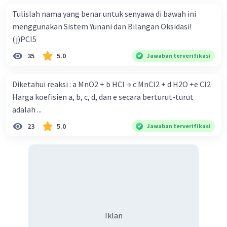
Tulislah nama yang benar untuk senyawa di bawah ini
menggunakan Sistem Yunani dan Bilangan Oksidasi!
Iklan
(j)PCI5
35
5.0
Jawaban terverifikasi
Diketahui reaksi : a MnO2 + b HCl → c MnCl2 + d H2O +e Cl2
Harga koefisien a, b, c, d, dan e secara berturut-turut
adalah ...
23
5.0
Jawaban terverifikasi
Iklan