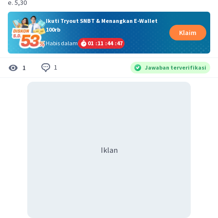
e. 5,30
Ikuti Tryout SNBT & Menangkan E-Wallet
100rb
Klaim
Habis dalam
01
:
11
:
44
:
46
1
1
Jawaban terverifikasi
Iklan