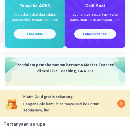
M = molaritas (M)
Tanya ke AiRIS
Drill Soal
[H⁺] = √(Ka × M)
Yuk, cobain chat dan belajar
Latihan soal sesuai topik yang
[H⁺] = √(4,9×10⁻¹⁰ × 0,1 M)
bareng AiRIS, teman pintarmu!
kamu mau untuk persiapan ujian
[H⁺] = 7×10⁻⁶ M
pH = -log [H⁺]
Chat AiRIS
Cobain Drill Soal
pH = - log 7×10⁻⁶
pH = 6-log 7
pH = 6-0,85
pH = 5,15
Perdalam pemahamanmu bersama Master Teacher
Jadi, jawaban yang benar adalah C.
di sesi Live Teaching, GRATIS!
Klaim Gold gratis sekarang!
·
0.0
(
0
)
Balas
Beri Rating
Dengan Gold kamu bisa tanya soal ke Forum
sepuasnya, lho.
Pertanyaan serupa