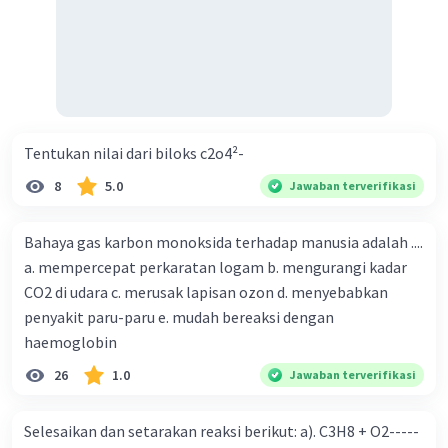
Tentukan nilai dari biloks c2o4²-
8
5.0
Jawaban terverifikasi
Bahaya gas karbon monoksida terhadap manusia adalah ....
a. mempercepat perkaratan logam b. mengurangi kadar
CO2 di udara c. merusak lapisan ozon d. menyebabkan
penyakit paru-paru e. mudah bereaksi dengan
haemoglobin
26
1.0
Jawaban terverifikasi
Selesaikan dan setarakan reaksi berikut: a). C3H8 + O2-----