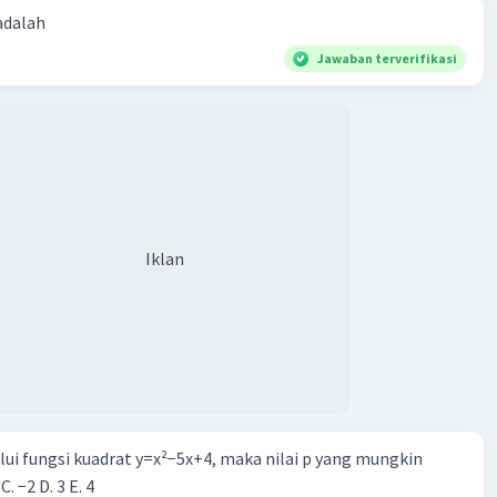
 adalah
Jawaban terverifikasi
Iklan
alui fungsi kuadrat y=x²−5x+4, maka nilai p yang mungkin
 C. −2 D. 3 E. 4