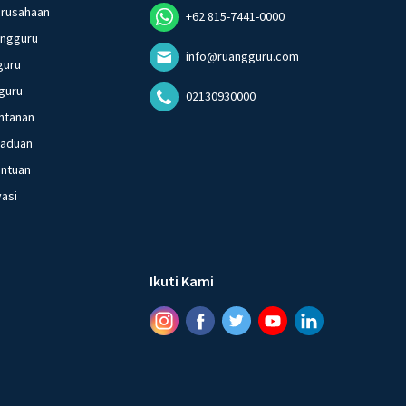
erusahaan
+62 815-7441-0000
angguru
info@ruangguru.com
guru
guru
02130930000
ntanan
gaduan
entuan
vasi
Ikuti Kami