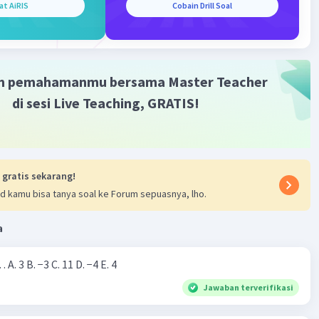
at AiRIS
Cobain Drill Soal
Gold
Level 87
2023 08:50
terverifikasi
m pemahamanmu bersama Master Teacher
buat sudut, langkah yang harus dilakukan diantaranya :
Iklan
aki sudut pada garis
di sesi Live Teaching, GRATIS!
itik pada angka yang sesuai dengan besar sudut yang
, kemudian tarik garis yang melewati titik awal garis 0
 titik tersebut.
 gratis sekarang!
d kamu bisa tanya soal ke Forum sepuasnya, lho.
a
Nilai dari |−7+4|=… A. 3 B. −3 C. 11 D. −4 E. 4
Jawaban terverifikasi
·
0.0
(
0
)
Balas
ating