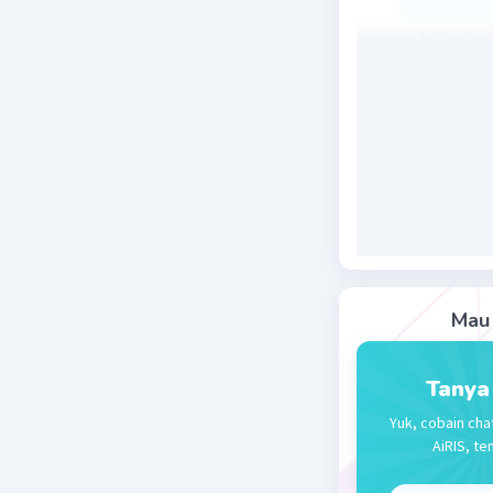
1. Persiap
2. Gunaka
3. Tarik g
kembali d
40.
Lampiran
Mau 
Tanya
Yuk, cobain cha
Beri R
AiRIS, te