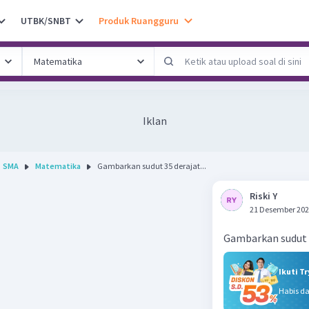
UTBK/SNBT
Produk Ruangguru
Iklan
SMA
Matematika
Gambarkan sudut 35 derajat...
Riski Y
21 Desember 202
Gambarkan sudut 
Ikuti T
Habis d