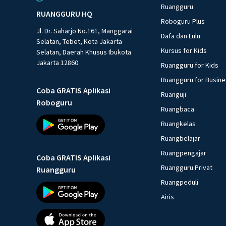
Ruangguru
RUANGGURU HQ
Roboguru Plus
Jl. Dr. Saharjo No.161, Manggarai
Dafa dan Lulu
Selatan, Tebet, Kota Jakarta
Kursus for Kids
Selatan, Daerah Khusus Ibukota
Jakarta 12860
Ruangguru for Kids
Ruangguru for Busin
Coba GRATIS Aplikasi
Ruanguji
Roboguru
Ruangbaca
Ruangkelas
Ruangbelajar
Ruangpengajar
Coba GRATIS Aplikasi
Ruangguru Privat
Ruangguru
Ruangpeduli
Airis