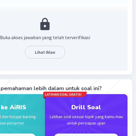
kan busur dan kertas.
n angka 0 di kanan sebagai acuan.
aris di tengah bawah busur sampai ke angka 0 dan tarik garis
i tengah bawah busur sampai ke pertengahan angka 30 dan
Buka akses jawaban yang telah terverifikasi
 di bawah
Lihat Iklan
pemahaman lebih dalam untuk soal ini?
LATIHAN SOAL GRATIS!
 ke AiRIS
Drill Soal
t dan belajar bareng
Latihan soal sesuai topik yang kamu mau
·
0.0
(
0
)
Balas
ating
man pintarmu!
untuk persiapan ujian