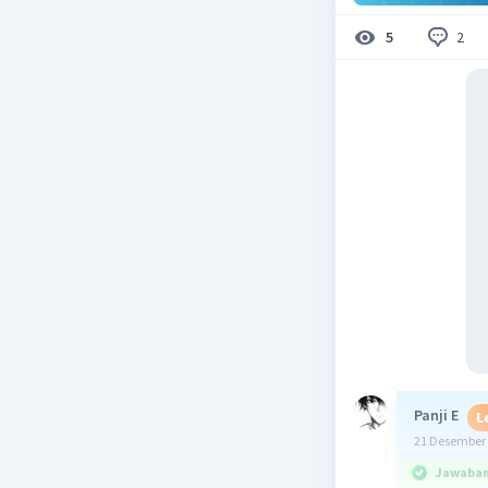
2
5
Panji E
L
21 Desember 
Jawaban 