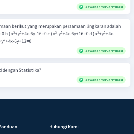
Jawaban terverifikasi
aan berikut yang merupakan persamaan lingkaran adalah
=0 b.) x²+y²+4x-6y-16=0 c.) x²-y²+4x-6y+16=0 d.) x²+y²+4x-
2=0 e.) x²+y²+4x-6y+13=0
Jawaban terverifikasi
 dengan Statistika?
Jawaban terverifikasi
Panduan
Hubungi Kami