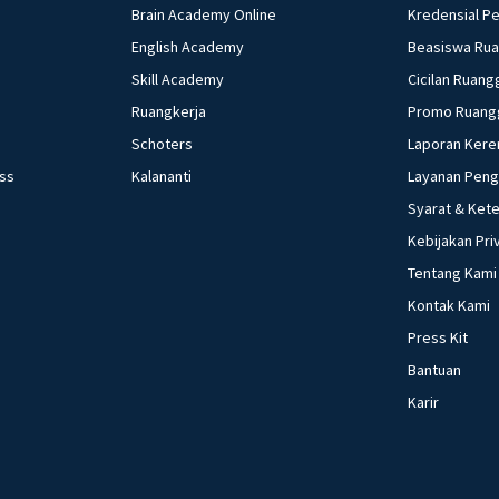
Brain Academy Online
Kredensial P
English Academy
Beasiswa Ru
Skill Academy
Cicilan Ruang
Ruangkerja
Promo Ruang
Schoters
Laporan Kere
ess
Kalananti
Layanan Pen
Syarat & Ket
Kebijakan Pri
Tentang Kami
Kontak Kami
Press Kit
Bantuan
Karir