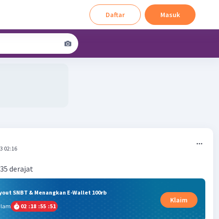
Daftar
Masuk
3 02:16
35 derajat
ryout SNBT & Menangkan E-Wallet 100rb
Klaim
alam
02
:
18
:
55
:
50