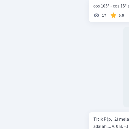
cos 105° - cos 15°
17
5.0
Titik P(p,−2) mel
adalah .... A. 0 B. −1