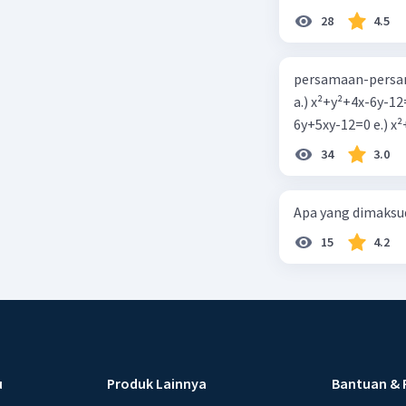
28
4.5
persamaan-persam
a.) x²+y²+4x-6y-12
6y+5xy-1
34
3.0
Apa yang dimaksud
15
4.2
u
Produk Lainnya
Bantuan & 