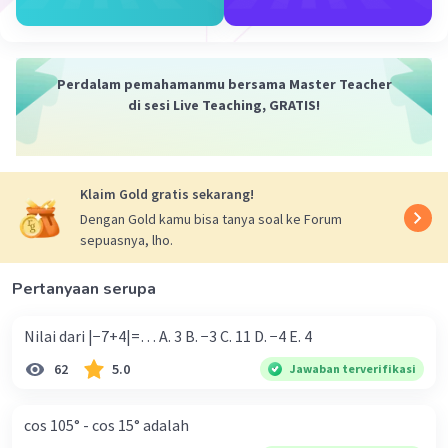
2.4 + 2y = 6
2y = 6-8
y = -1 --> (4, -1)
Perdalam pemahamanmu bersama Master Teacher
di sesi Live Teaching, GRATIS!
x = 5
2.5 + 2y = 6
2y = 6-10
y = -2 --> (5, -2)
Klaim Gold gratis sekarang!
Dengan Gold kamu bisa tanya soal ke Forum
Jadi, grafik 2x + 2y = 6 terlampir sebagai berikut
sepuasnya, lho.
Pertanyaan serupa
Nilai dari |−7+4|=… A. 3 B. −3 C. 11 D. −4 E. 4
62
5.0
Jawaban terverifikasi
cos 105° - cos 15° adalah