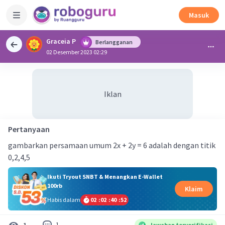
Masuk
Graceia P
Berlangganan
02 Desember 2023 02:29
Iklan
Pertanyaan
gambarkan persamaan umum 2x + 2y = 6 adalah dengan titik
0,2,4,5
Ikuti Tryout SNBT & Menangkan E-Wallet
100rb
Klaim
Habis dalam
02
:
02
:
40
:
51
1
1
Jawaban terverifikasi