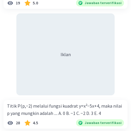
·
0.0
(
0
)
Balas
Beri Rating
19
5.0
Jawaban terverifikasi
Iklan
Iklan
Titik P(p,−2) melalui fungsi kuadrat y=x²−5x+4, maka nilai
p yang mungkin adalah .... A. 0 B. −1 C. −2 D. 3 E. 4
28
4.5
Jawaban terverifikasi