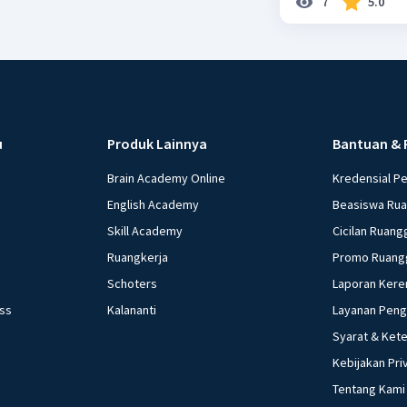
7
5.0
u
Produk Lainnya
Bantuan & 
Brain Academy Online
Kredensial P
English Academy
Beasiswa Ru
Skill Academy
Cicilan Ruang
Ruangkerja
Promo Ruang
Schoters
Laporan Kere
ess
Kalananti
Layanan Pen
Syarat & Ket
Kebijakan Pri
Tentang Kami