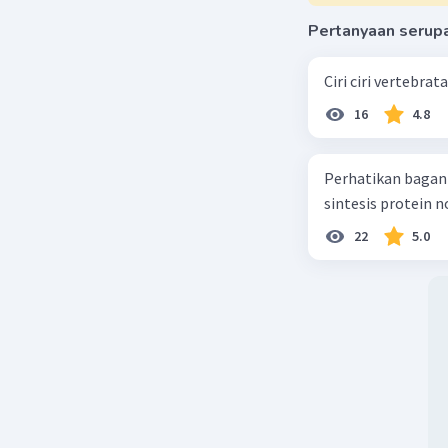
Pertanyaan serup
Ciri ciri vertebra
16
4.8
Perhatikan bagan sintesis protei
sintesis protein 
22
5.0