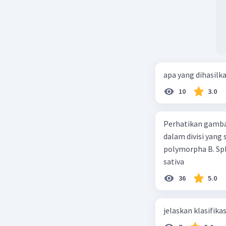
apa yang dihasilk
10
3.0
Perhatikan gamba
dalam divisi yang
polymorpha B. Sph
sativa
36
5.0
jelaskan klasifikas