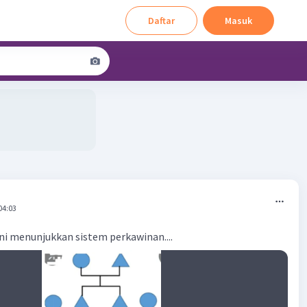
Daftar
Masuk
04:03
i menunjukkan sistem perkawinan....