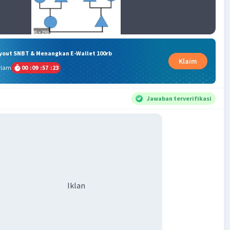
ryout SNBT & Menangkan E-Wallet 100rb
Klaim
alam
00
:
09
:
57
:
22
Jawaban terverifikasi
Iklan