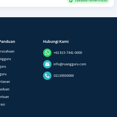
Jawaban terverifikasi
Panduan
Hubungi Kami
erusahaan
+62 815-7441-0000
angguru
info@ruangguru.com
guru
guru
02130930000
ntanan
gaduan
entuan
vasi