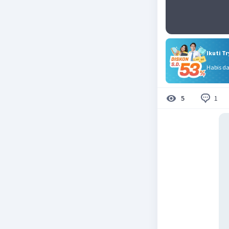
Ikuti T
Habis d
1
5