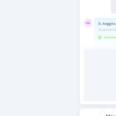
D. Anggita
10 Januari 2
Jawaban 
Sistem p
Berdasark
perkawina
cousin.
Cross cous
dan anak
perkawina
perempua