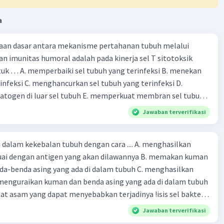
 dari tumbuhan dan hewan serta zat kimia C. Membuka
uk penyembuhan luka dan perbaikan jaringan D.
a
ifikasi dan menghancurkan sel-sel abnormal yang berasal
m tubuh
daan dasar antara mekanisme pertahanan tubuh melalui
n yang tidak sesuai dengan fungsi sistem pertahanan
an imunitas humoral adalah pada kinerja sel T sitotoksik
lah:
uk … A. memperbaiki sel tubuh yang terinfeksi B. menekan
darkan sari-sari makanan ke seluruh tubuh
infeksi C. menghancurkan sel tubuh yang terinfeksi D.
i bukanlah fungsi dari sistem pertahanan tubuh, melainkan
togen di luar sel tubuh E. memperkuat membran sel tubuh
 fungsi dari sistem pencernaan dan sistem peredaran
stem pertahanan tubuh bertanggung jawab untuk
Jawaban terverifikasi
i tubuh dari patogen dan sel abnormal, bukan untuk
busikan sari-sari makanan.
 dalam kekebalan tubuh dengan cara .... A. menghasilkan
engan antigen yang akan dilawannya B. memakan kuman
·
0.0
(
0
)
Balas
ating
nda asing yang ada di dalam tubuh C. menghasilkan
menguraikan kuman dan benda asing yang ada di dalam tubuh
at asam yang dapat menyebabkan terjadinya !isis sel bakteri
Jawaban terverifikasi
om