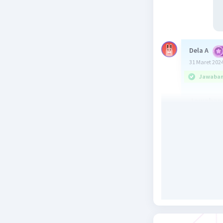
Dela A
31 Maret 2024
Jawaban 
Jawaban 
Sistem pe
1. Pertah
penyakit)
2. Menghi
(benturan
penyakit
3. Melind
dari tum
hewan ser