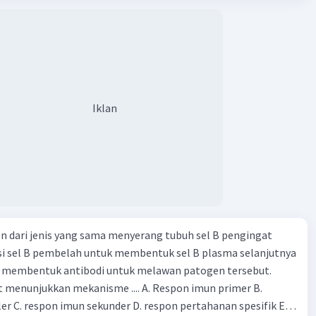
Iklan
n dari jenis yang sama menyerang tubuh sel B pengingat
i sel B pembelah untuk membentuk sel B plasma selanjutnya
n membentuk antibodi untuk melawan patogen tersebut.
t menunjukkan mekanisme .... A. Respon imun primer B.
er C. respon imun sekunder D. respon pertahanan spesifik E.