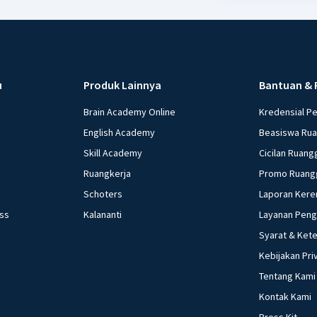
adalah
u
Produk Lainnya
Bantuan & 
Brain Academy Online
Kredensial P
English Academy
Beasiswa Ru
Skill Academy
Cicilan Ruang
Ruangkerja
Promo Ruang
Schoters
Laporan Kere
ess
Kalananti
Layanan Pen
Syarat & Ket
Kebijakan Pri
Tentang Kami
Kontak Kami
Press Kit