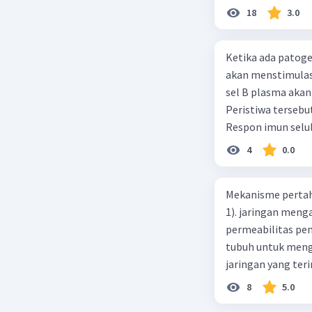
respon pertahana
18
3.0
Ketika ada patoge
akan menstimulas
sel B plasma aka
Peristiwa tersebu
Respon imun selul
respon pertahana
4
0.0
Mekanisme pertaha
1). jaringan meng
permeabilitas pe
tubuh untuk mengi
jaringan yang teri
kemerahan, panas,
8
5.0
fatogen. Urutan mekanisme pertahanan tubuh melalui inflamasi yang benar