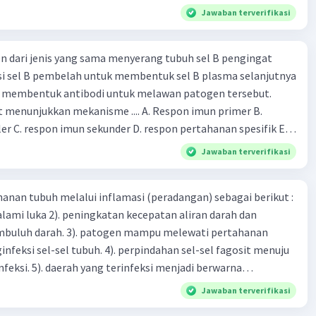
n nonspesifik
Jawaban terverifikasi
n dari jenis yang sama menyerang tubuh sel B pengingat
i sel B pembelah untuk membentuk sel B plasma selanjutnya
n membentuk antibodi untuk melawan patogen tersebut.
t menunjukkan mekanisme .... A. Respon imun primer B.
er C. respon imun sekunder D. respon pertahanan spesifik E.
n nonspesifik
Jawaban terverifikasi
nan tubuh melalui inflamasi (peradangan) sebagai berikut :
alami luka 2). peningkatan kecepatan aliran darah dan
mbuluh darah. 3). patogen mampu melewati pertahanan
nfeksi sel-sel tubuh. 4). perpindahan sel-sel fagosit menuju
nfeksi. 5). daerah yang terinfeksi menjadi berwarna
 dan terasa nyeri. 6). sel-sel fagosit kemudian memakan
Jawaban terverifikasi