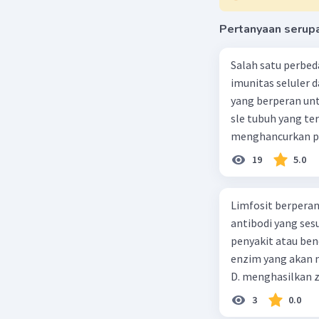
eksternal
jalan unt
Pertanyaan serup
Mengident
dari dala
Salah satu perbe
Pernyataa
imunitas seluler d
tubuh ada
yang berperan unt
E. Menge
sle tubuh yang ter
Fungsi in
menghancurkan pa
merupakan
yang sehat
darah. Si
19
5.0
melindung
mendistri
Limfosit berperan
antibodi yang sesuai d
Beri R
penyakit atau benda-be
enzim yang akan 
D. menghasilkan z
atau virus E. menghancurkan kuman dan benda asing dengan menggunakan
3
0.0
sekret dari lisos