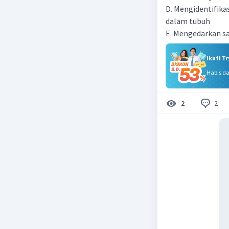
D. Mengidentifika
dalam tubuh
E. Mengedarkan sa
Ikuti T
Habis d
2
2