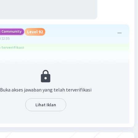
Community
Level 92
 12:35
terverifikasi
E. Mengedarkan sari-sari makanan ke seluruh tubuh
rtahanan tubuh berfungsi untuk:
anan melawan invasi patogen (mikroorganisme penyebab
Buka akses jawaban yang telah terverifikasi
langkan sel-sel dan jaringan yang rusak karena trauma
Lihat Iklan
) dan
ungi tubuh terhadap suatu agen dari lingkungan eksternal
buhan dan
ta zat kimia