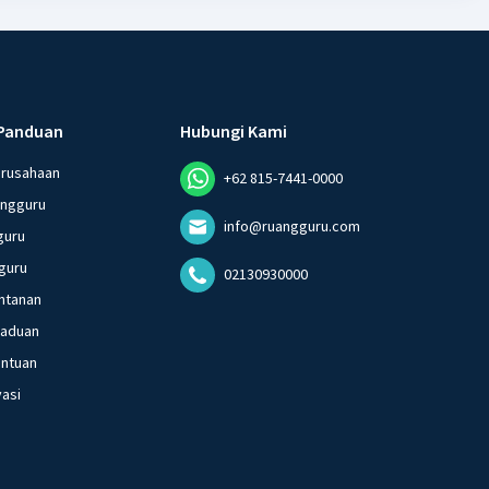
Panduan
Hubungi Kami
erusahaan
+62 815-7441-0000
angguru
info@ruangguru.com
guru
guru
02130930000
ntanan
gaduan
entuan
vasi