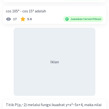
cos 105° - cos 15° adalah
17
5.0
Jawaban terverifikasi
Iklan
Titik P(p,−2) melalui fungsi kuadrat y=x²−5x+4, maka nilai