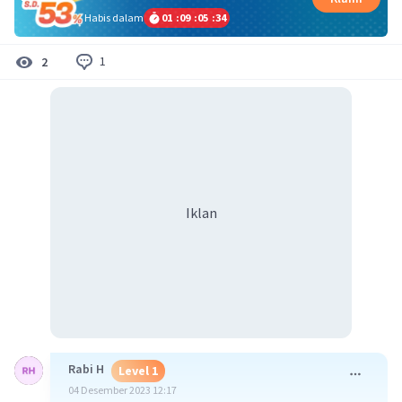
Habis dalam
01
:
09
:
05
:
34
1
2
Iklan
Rabi H
Level 1
04 Desember 2023 12:17