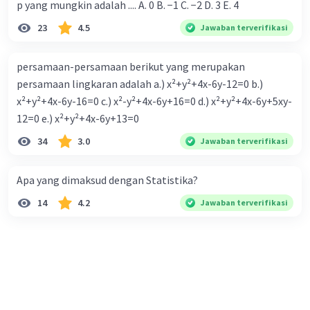
p yang mungkin adalah .... A. 0 B. −1 C. −2 D. 3 E. 4
23
4.5
Jawaban terverifikasi
persamaan-persamaan berikut yang merupakan
persamaan lingkaran adalah a.) x²+y²+4x-6y-12=0 b.)
x²+y²+4x-6y-16=0 c.) x²-y²+4x-6y+16=0 d.) x²+y²+4x-6y+5xy-
12=0 e.) x²+y²+4x-6y+13=0
34
3.0
Jawaban terverifikasi
Apa yang dimaksud dengan Statistika?
14
4.2
Jawaban terverifikasi