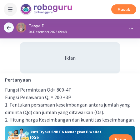
Masuk
Tasya E
04 Desember 2023 09:48
Iklan
Pertanyaan
Fungsi Permintaan Qd= 800-4P
Fungsi Penawaran Q; = 200 +3P
1. Tentukan persamaan keseimbangan antara jumlah yang
diminta (Qd) dan jumlah yang ditawarkan (Os).
2. Hitung harga Keseimbangan dan kuantitas keseimbangan.
Ikuti Tryout SNBT & Menangkan E-Wallet
100rb
Klaim