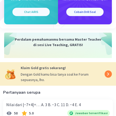
maka kuantitas keseimbangannya adalah Q =
3200/7. 2. Harga keseimbangan kira-kira 457,14
Chat AiRIS
Cobain Drill Soal
dan kuantitas keseimbangan kira-kira 457,14.
Jawaban Akhir: Harga keseimbangan sekitar
$457,14 dan kuantitas keseimbangan sekitar
457,14 unit.
Perdalam pemahamanmu bersama Master Teacher
di sesi Live Teaching, GRATIS!
·
0.0
(
0
)
Balas
Beri Rating
Klaim Gold gratis sekarang!
Dengan Gold kamu bisa tanya soal ke Forum
sepuasnya, lho.
Pertanyaan serupa
Iklan
Nilai dari |−7+4|=… A. 3 B. −3 C. 11 D. −4 E. 4
58
5.0
Jawaban terverifikasi