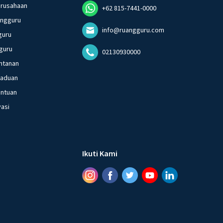
erusahaan
+62 815-7441-0000
angguru
info@ruangguru.com
guru
guru
02130930000
ntanan
gaduan
entuan
vasi
Ikuti Kami