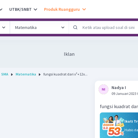
UTBK/SNBT
Produk Ruangguru
Iklan
SMA
Matematika
fungsi kuadrat dari x²+12x...
Nadya I
09 Januari 2023 
fungsi kuadrat dar
Ikuti T
Habis d