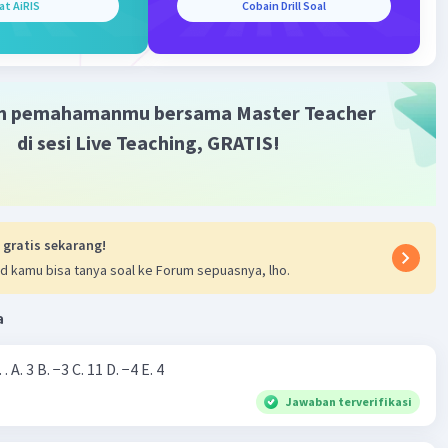
at AiRIS
Cobain Drill Soal
m pemahamanmu bersama Master Teacher
di sesi Live Teaching, GRATIS!
 gratis sekarang!
d kamu bisa tanya soal ke Forum sepuasnya, lho.
a
Nilai dari |−7+4|=… A. 3 B. −3 C. 11 D. −4 E. 4
Jawaban terverifikasi