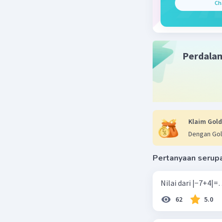
Ch
Perdala
Klaim Gold
Dengan Gol
Pertanyaan serup
62
5.0