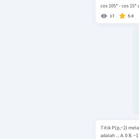
cos 105° - cos 15°
17
5.0
Titik P(p,−2) mel
adalah .... A. 0 B. −1