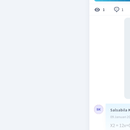
1
1
Salsabila 
09 Januari 2
X2 = 12x=