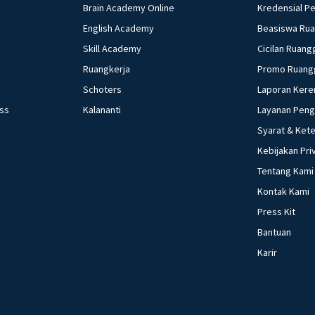
Brain Academy Online
Kredensial P
English Academy
Beasiswa Ru
Skill Academy
Cicilan Ruang
Ruangkerja
Promo Ruang
Schoters
Laporan Kere
ess
Kalananti
Layanan Pen
Syarat & Ket
Kebijakan Pri
Tentang Kami
Kontak Kami
Press Kit
Bantuan
Karir