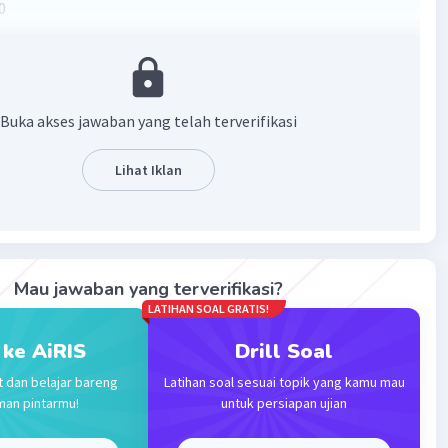
0
Buka akses jawaban yang telah terverifikasi
·
5.0
(
1
)
Balas
ating
Lihat Iklan
Mau jawaban yang terverifikasi?
Iklan
LATIHAN SOAL GRATIS!
 ke AiRIS
Drill Soal
t dan belajar bareng
Latihan soal sesuai topik yang kamu mau
man pintarmu!
untuk persiapan ujian