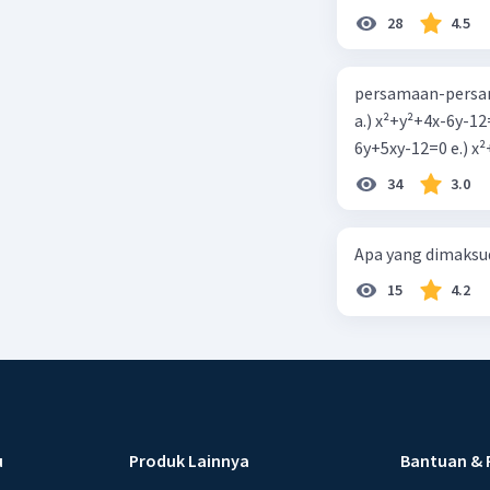
28
4.5
persamaan-persam
a.) x²+y²+4x-6y-12
6y+5xy-1
34
3.0
Apa yang dimaksud
15
4.2
u
Produk Lainnya
Bantuan & 