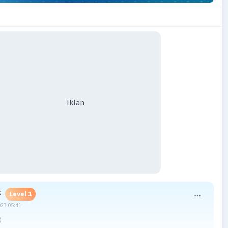
Iklan
K
Level 1
023 05:41
0