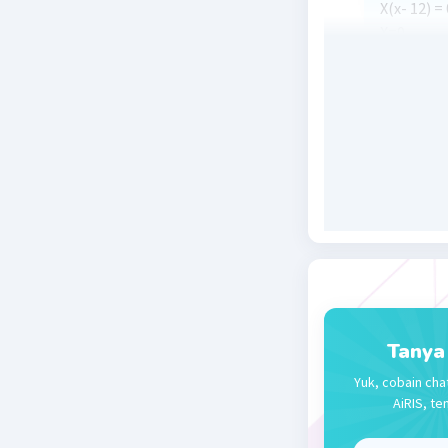
X(x- 12) = 
X=0
X=12
Hp [0, 12]
Beri R
Tanya
Yuk, cobain cha
AiRIS, te