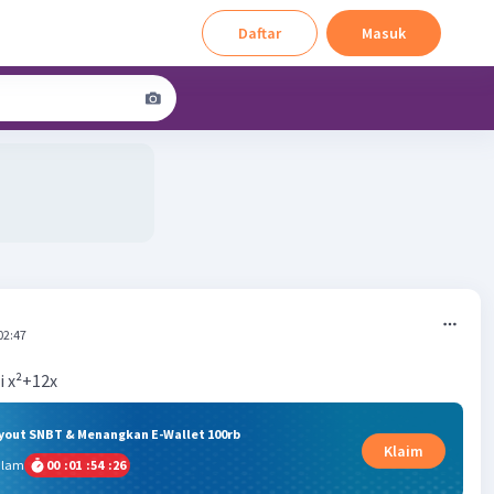
Daftar
Masuk
02:47
i x²+12x
ryout SNBT & Menangkan E-Wallet 100rb
Klaim
alam
00
:
01
:
54
:
26