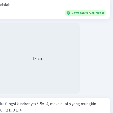
 adalah
Jawaban terverifikasi
Iklan
alui fungsi kuadrat y=x²−5x+4, maka nilai p yang mungkin
 C. −2 D. 3 E. 4