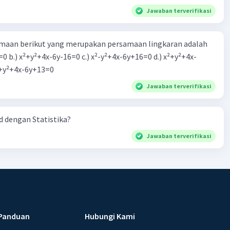
Jawaban terverifikasi
aan berikut yang merupakan persamaan lingkaran adalah
=0 b.) x²+y²+4x-6y-16=0 c.) x²-y²+4x-6y+16=0 d.) x²+y²+4x-
2=0 e.) x²+y²+4x-6y+13=0
Jawaban terverifikasi
 dengan Statistika?
Jawaban terverifikasi
Panduan
Hubungi Kami