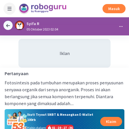
Masuk
Syifa R
05 Oktober 2023 02:04
Iklan
Pertanyaan
Fotosintesis pada tumbuhan merupakan proses penyusunan
senyawa organik dari senya anorganik. Proses ini akan
berlangsung jika semua komponen terpenuhi. Diantara
komponen yang dimaksud adalah....
Ikuti Tryout SNBT & Menangkan E-Wallet
100rb
Klaim
Habis dalam
01
:
19
:
27
:
36