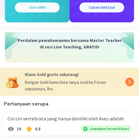
menangkap energi cahaya matahari dalam
proses fotosintesis.
Chat AiRIS
Cobain Drill Soal
5. Enzim-enzim: Enzim adalah molekul protein
yang berfungsi sebagai katalisator dalam proses
fotosintesis, membantu mempercepat reaksi
kimia yang terjadi dalam pembentukan senyawa
Perdalam pemahamanmu bersama Master Teacher
organik.
di sesi Live Teaching, GRATIS!
Jika semua komponen tersebut terpenuhi, maka
fotosintesis pada tumbuhan dapat berlangsung
dengan efektif dan menghasilkan senyawa
Klaim Gold gratis sekarang!
organik seperti glukosa dan oksigen yang sangat
penting bagi kehidupan tumbuhan dan makhluk
Dengan Gold kamu bisa tanya soal ke Forum
sepuasnya, lho.
hidup lainnya.
Pertanyaan serupa
·
0.0
(
0
)
Balas
Beri Rating
Ciri ciri vertebrata yang hanya dimiliki oleh Aves adalah
16
4.8
Jawaban terverifikasi