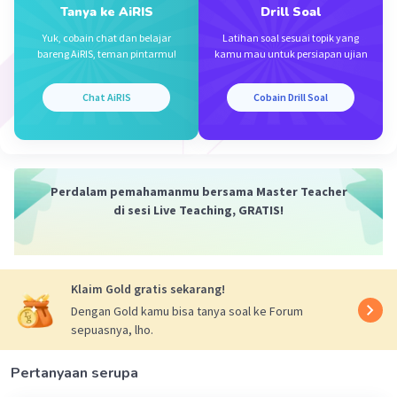
Tanya ke AiRIS
Drill Soal
Yuk, cobain chat dan belajar
Latihan soal sesuai topik yang
bareng AiRIS, teman pintarmu!
kamu mau untuk persiapan ujian
Iklan
Chat AiRIS
Cobain Drill Soal
Perdalam pemahamanmu bersama Master Teacher
di sesi Live Teaching, GRATIS!
Klaim Gold gratis sekarang!
Dengan Gold kamu bisa tanya soal ke Forum
sepuasnya, lho.
Pertanyaan serupa