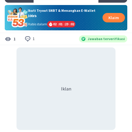
Ikuti Tryout SNBT & Menangkan E-Wallet
100rb
Klaim
Habis dalam
02
:
01
:
23
:
02
1
1
Jawaban terverifikasi
Iklan