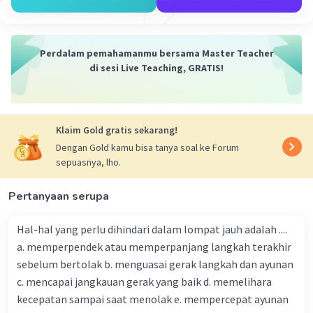
memposisikan tubuh dan menggunakan otot
dengan benar.
5. Latihan dan Pengalaman: Seperti semua
Perdalam pemahamanmu bersama Master Teacher
keterampilan, kemampuan untuk melakukan
di sesi Live Teaching, GRATIS!
gerakan sikap lilin dengan sukses memerlukan
latihan dan pengalaman. Semakin sering Anda
berlatih, semakin baik Anda akan menjadi dalam
Klaim Gold gratis sekarang!
melakukan gerakan ini.
6. Kondisi Fisik Umum: Kesehatan dan kebugaran
Dengan Gold kamu bisa tanya soal ke Forum
sepuasnya, lho.
fisik secara umum juga mempengaruhi
kemampuan seseorang untuk melakukan
Pertanyaan serupa
gerakan sikap lilin. Orang yang bugar dan sehat
secara fisik biasanya akan lebih baik dalam
Hal-hal yang perlu dihindari dalam lompat jauh adalah ....
melakukan gerakan ini.
a. memperpendek atau memperpanjang langkah terakhir
sebelum bertolak b. menguasai gerak langkah dan ayunan
·
0.0
(
0
)
Balas
Beri Rating
c. mencapai jangkauan gerak yang baik d. memelihara
kecepatan sampai saat menolak e. mempercepat ayunan
Dela A
Community
Level 92