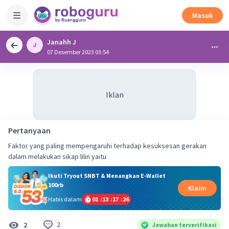
Masuk
Janahh J
07 Desember 2023 03:54
Iklan
Pertanyaan
Faktor yang paling mempengaruhi terhadap kesuksesan gerakan
dalam melakukan sikap lilin yaitu
Ikuti Tryout SNBT & Menangkan E-Wallet
100rb
Klaim
Habis dalam
01
:
13
:
17
:
26
2
2
Jawaban terverifikasi