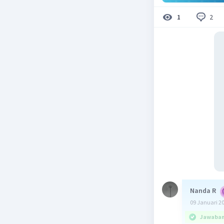
2
1
Nanda R
09 Januari 2
Jawaban 