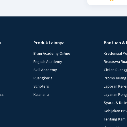
u
Produk Lainnya
Bantuan & 
Brain Academy Online
Kredensial P
English Academy
Beasiswa Ru
Skill Academy
Cicilan Ruang
Ruangkerja
Promo Ruang
Schoters
Laporan Kere
ess
Kalananti
Layanan Pen
Syarat & Ket
Kebijakan Pri
Tentang Kami