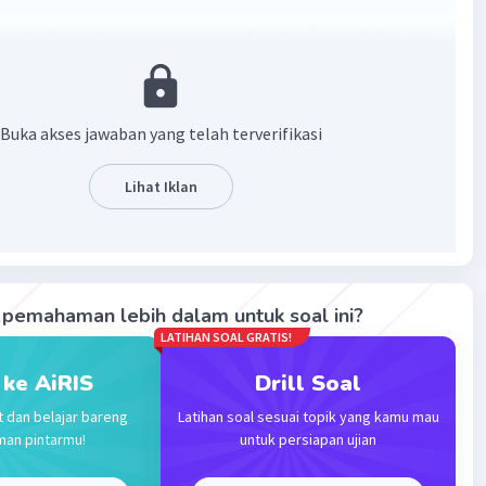
 adalah laju kelahiran yang memerhatikan faktor kelahiran
ian. berikut fakto r yang memengaruhi natalitas.
cayaan dan agama
t pendidikan
Buka akses jawaban yang telah terverifikasi
si perekonomian
kan pemerintah
Lihat Iklan
stiadat di masyarakat
ian
·
0.0
(
0
)
Balas
ating
pemahaman lebih dalam untuk soal ini?
LATIHAN SOAL GRATIS!
M
Community
Level 58
 01:34
 ke AiRIS
Drill Soal
terverifikasi
t dan belajar bareng
Latihan soal sesuai topik yang kamu mau
man pintarmu!
untuk persiapan ujian
, atau tingkat kelahiran, dipengaruhi oleh berbagai faktor
Iklan
 bervariasi dari satu wilayah ke wilayah lainnya. Beberapa