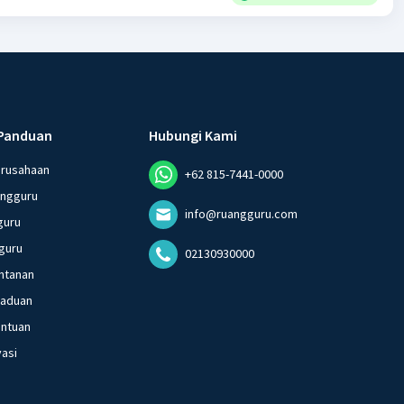
Panduan
Hubungi Kami
erusahaan
+62 815-7441-0000
angguru
info@ruangguru.com
guru
guru
02130930000
ntanan
gaduan
entuan
vasi