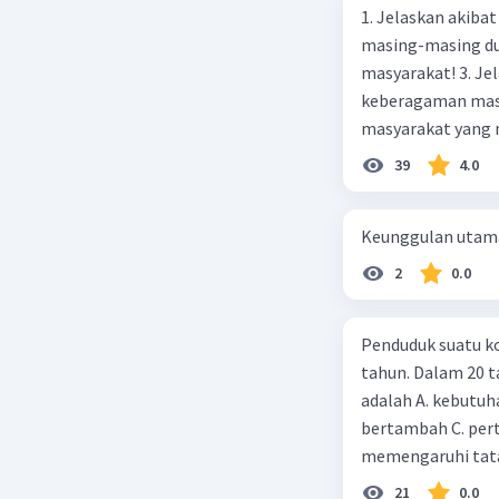
1. Jelaskan akibat keber
masing-masing dua
masyarakat! 3. Jelaskan macam-macam konflik yang terjadi akibat
keberagaman masyarakat
masyarakat yang memi
Beri R
merupakan negara 
39
4.0
ras, bahasa, dan 
kalian lakukan un
Keunggulan utama 
2
0.0
Penduduk suatu ko
tahun. Dalam 20 
adalah A. kebutuh
bertambah C. per
memengaruhi tata
21
0.0