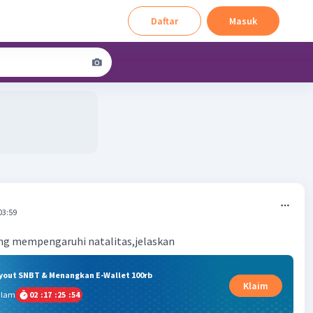
Daftar
Masuk
03:59
ang mempengaruhi natalitas,jelaskan
ryout SNBT & Menangkan E-Wallet 100rb
Klaim
alam
02
:
17
:
25
:
54