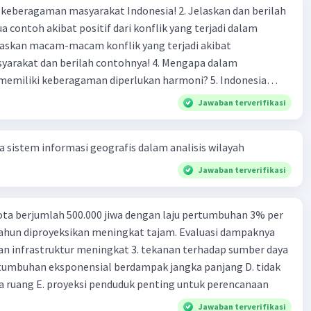
agaman masyarakat Indonesia! 2. Jelaskan dan berilah
 contoh akibat positif dari konflik yang terjadi dalam
 dan berilah contohnya! 4. Mengapa dalam
liki keberagaman diperlukan harmoni? 5. Indonesia
·
0.0
(
0
)
Balas
ating
yang kaya akan keberagaman baik dilihat dari agama, suku,
Jawaban terverifikasi
budaya. Berdasarkan pernyataan tersebut, apa yang dapat
tuk menjaga keberagaman supaya terhindar dari konflik?
sistem informasi geografis dalam analisis wilayah
Jawaban terverifikasi
ta berjumlah 500.000 jiwa dengan laju pertumbuhan 3% per
tahun diproyeksikan meningkat tajam. Evaluasi dampaknya
an infrastruktur meningkat 3. tekanan terhadap sumber daya
tumbuhan eksponensial berdampak jangka panjang D. tidak
 ruang E. proyeksi penduduk penting untuk perencanaan
Jawaban terverifikasi