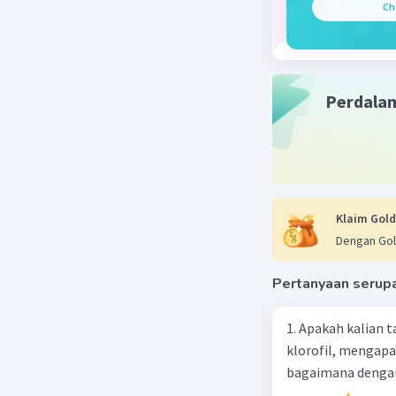
Ch
faktor ut
Tingkat 
dikaitkan 
disebabka
Perdala
kesadaran
untuk ter
waktu dan
Akses te
negara ya
reproduks
Klaim Gold
kurangnya
Dengan Gol
Budaya da
tradisio
Pertanyaan serup
keluarga 
memiliki 
1. Apakah kalian
penting, 
klorofil, mengapa
terkontro
bagaimana dengan
Faktor E