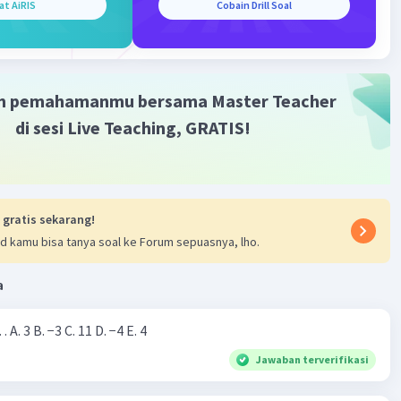
at AiRIS
Cobain Drill Soal
m pemahamanmu bersama Master Teacher
di sesi Live Teaching, GRATIS!
 gratis sekarang!
d kamu bisa tanya soal ke Forum sepuasnya, lho.
a
Nilai dari |−7+4|=… A. 3 B. −3 C. 11 D. −4 E. 4
Jawaban terverifikasi