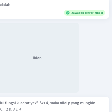
 adalah
Jawaban terverifikasi
Iklan
alui fungsi kuadrat y=x²−5x+4, maka nilai p yang mungkin
 C. −2 D. 3 E. 4