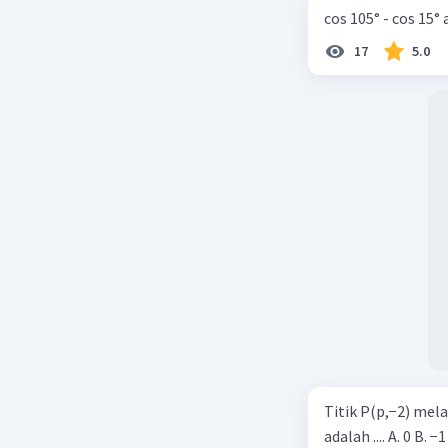
cos 105° - cos 15°
17
5.0
Titik P(p,−2) mel
adalah .... A. 0 B. −1