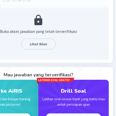
 : 5/2x²+1/4x-27/8
8
Buka akses jawaban yang telah terverifikasi
Lihat Iklan
·
4.0
(
1
)
Balas
ating
Mau jawaban yang terverifikasi?
LATIHAN SOAL GRATIS!
 ke AiRIS
Drill Soal
t dan belajar bareng
Latihan soal sesuai topik yang kamu mau
man pintarmu!
untuk persiapan ujian
Iklan