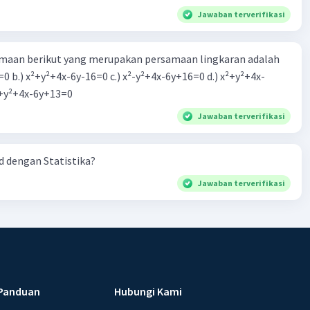
Jawaban terverifikasi
aan berikut yang merupakan persamaan lingkaran adalah
=0 b.) x²+y²+4x-6y-16=0 c.) x²-y²+4x-6y+16=0 d.) x²+y²+4x-
2=0 e.) x²+y²+4x-6y+13=0
Jawaban terverifikasi
 dengan Statistika?
Jawaban terverifikasi
Panduan
Hubungi Kami