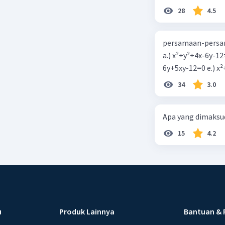
28
4.5
persamaan-persam
a.) x²+y²+4x-6y-12
6y+5xy-1
34
3.0
Apa yang dimaksud
15
4.2
u
Produk Lainnya
Bantuan & 