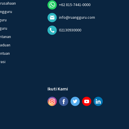
erusahaan
+62 815-7441-0000
angguru
info@ruangguru.com
guru
guru
02130930000
ntanan
gaduan
entuan
vasi
Ikuti Kami