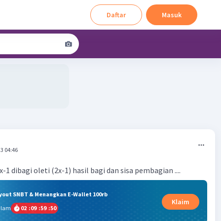
Daftar
Masuk
3 04:46
x-1 dibagi oleti (2x-1) hasil bagi dan sisa pembagian ....
ryout SNBT & Menangkan E-Wallet 100rb
Klaim
alam
02
:
09
:
59
:
49