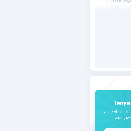
Hasil bagi
Sisa : -35/
Beri R
Tanya
Yuk, cobain cha
AiRIS, te