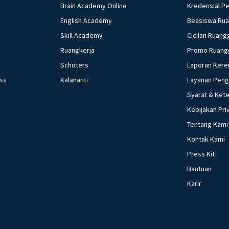
Brain Academy Online
Kredensial P
English Academy
Beasiswa Ru
Skill Academy
Cicilan Ruang
Ruangkerja
Promo Ruang
Schoters
Laporan Kere
ess
Kalananti
Layanan Pen
Syarat & Ket
Kebijakan Pri
Tentang Kami
Kontak Kami
Press Kit
Bantuan
Karir