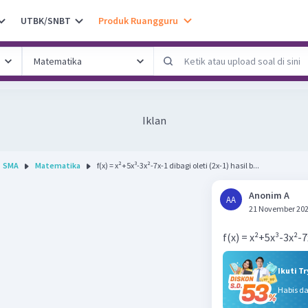
UTBK/SNBT
Produk Ruangguru
Iklan
SMA
Matematika
f(x) = x²+5x³-3x²-7x-1 dibagi oleti (2x-1) hasil b...
Anonim A
AA
21 November 202
f(x) = x²+5x³-3x²-7
Ikuti T
Habis d