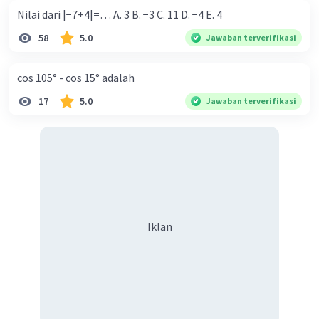
Nilai dari |−7+4|=… A. 3 B. −3 C. 11 D. −4 E. 4
58
5.0
Jawaban terverifikasi
cos 105° - cos 15° adalah
17
5.0
Jawaban terverifikasi
Iklan