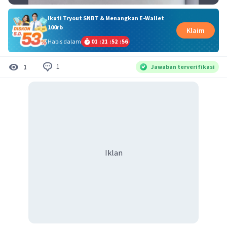
Ikuti Tryout SNBT & Menangkan E-Wallet
100rb
Klaim
Habis dalam
01
:
21
:
52
:
56
1
1
Jawaban terverifikasi
Iklan