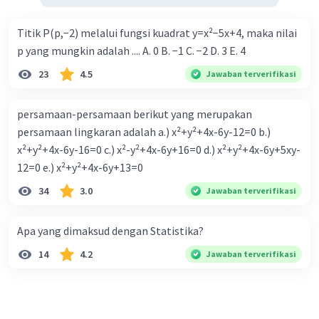
Titik P(p,−2) melalui fungsi kuadrat y=x²−5x+4, maka nilai
p yang mungkin adalah .... A. 0 B. −1 C. −2 D. 3 E. 4
23
4.5
Jawaban terverifikasi
persamaan-persamaan berikut yang merupakan
persamaan lingkaran adalah a.) x²+y²+4x-6y-12=0 b.)
x²+y²+4x-6y-16=0 c.) x²-y²+4x-6y+16=0 d.) x²+y²+4x-6y+5xy-
12=0 e.) x²+y²+4x-6y+13=0
34
3.0
Jawaban terverifikasi
Apa yang dimaksud dengan Statistika?
14
4.2
Jawaban terverifikasi