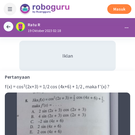
Masuk
Ratu R
19 Oktober 2023 02:18
Iklan
Pertanyaan
f(x) = cos²(2x+3) = 1/2 cos (4x+6) + 1/2 , maka f'(x) ?