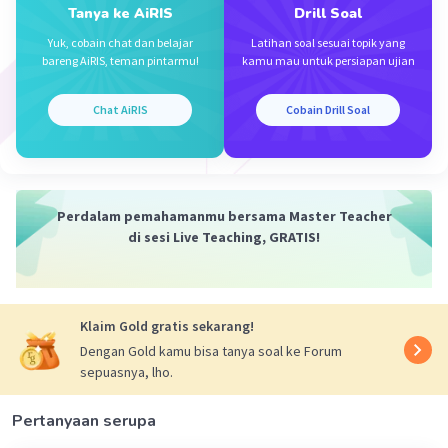
Tanya ke AiRIS
Drill Soal
·
5.0
(
1
)
Balas
Beri Rating
Yuk, cobain chat dan belajar
Latihan soal sesuai topik yang
bareng AiRIS, teman pintarmu!
kamu mau untuk persiapan ujian
Chat AiRIS
Cobain Drill Soal
Iklan
Perdalam pemahamanmu bersama Master Teacher
di sesi Live Teaching, GRATIS!
Klaim Gold gratis sekarang!
Dengan Gold kamu bisa tanya soal ke Forum
sepuasnya, lho.
Pertanyaan serupa